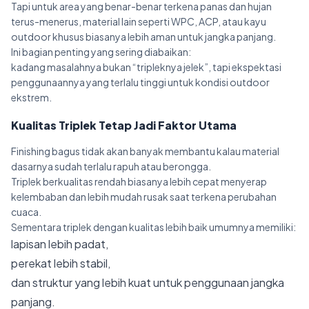
Tapi untuk area yang benar-benar terkena panas dan hujan
terus-menerus, material lain seperti WPC, ACP, atau kayu
outdoor khusus biasanya lebih aman untuk jangka panjang.
Ini bagian penting yang sering diabaikan:
kadang masalahnya bukan “tripleknya jelek”, tapi ekspektasi
penggunaannya yang terlalu tinggi untuk kondisi outdoor
ekstrem.
Kualitas Triplek Tetap Jadi Faktor Utama
Finishing bagus tidak akan banyak membantu kalau material
dasarnya sudah terlalu rapuh atau berongga.
Triplek berkualitas rendah biasanya lebih cepat menyerap
kelembaban dan lebih mudah rusak saat terkena perubahan
cuaca.
Sementara triplek dengan kualitas lebih baik umumnya memiliki:
lapisan lebih padat,
perekat lebih stabil,
dan struktur yang lebih kuat untuk penggunaan jangka
panjang.