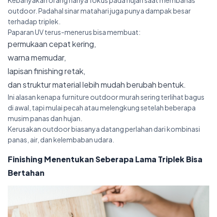
Kebanyakan orang hanya fokus pada hujan saat membahas
outdoor. Padahal sinar matahari juga punya dampak besar
terhadap triplek.
Paparan UV terus-menerus bisa membuat:
permukaan cepat kering,
warna memudar,
lapisan finishing retak,
dan struktur material lebih mudah berubah bentuk.
Ini alasan kenapa furniture outdoor murah sering terlihat bagus
di awal, tapi mulai pecah atau melengkung setelah beberapa
musim panas dan hujan.
Kerusakan outdoor biasanya datang perlahan dari kombinasi
panas, air, dan kelembaban udara.
Finishing Menentukan Seberapa Lama Triplek Bisa
Bertahan