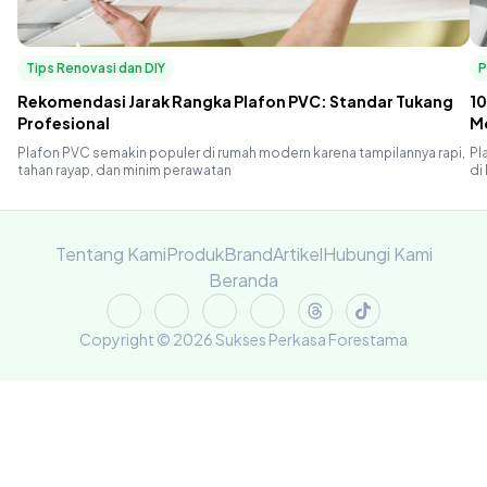
Tips Renovasi dan DIY
P
Rekomendasi Jarak Rangka Plafon PVC: Standar Tukang
10
Profesional
M
Plafon PVC semakin populer di rumah modern karena tampilannya rapi,
Pl
tahan rayap, dan minim perawatan
di
Tentang Kami
Produk
Brand
Artikel
Hubungi Kami
Beranda
Copyright © 2026 Sukses Perkasa Forestama