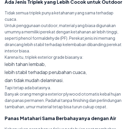
Ada Jenis Triplek yang Lebih Cocok untuk Outdoor
Tidak semua triplek punya ketahanan yang sama terhadap
cuaca.
Untuk penggunaan outdoor, material yang biasa digunakan
umumnya memiliki perekat dengan ketahanan air lebih tinggi,
seperti phenol formaldehyde (PF). Perekat jenis ini memang
dirancang lebih stabil terhadap kelembaban dibanding perekat
interior biasa.
Karena itu, triplek exterior grade biasanya:
lebih tahan lembab,
lebih stabil terhadap perubahan cuaca,
dan tidak mudah delaminasi.
Tapi tetap ada batasnya.
Banyak orang mengira exterior plywood otomatis kebal hujan
dan panas permanen. Padahal tanpa finishing dan perlindungan
tambahan, umur material tetap bisa turun cukup cepat.
Panas Matahari Sama Berbahayanya dengan Air