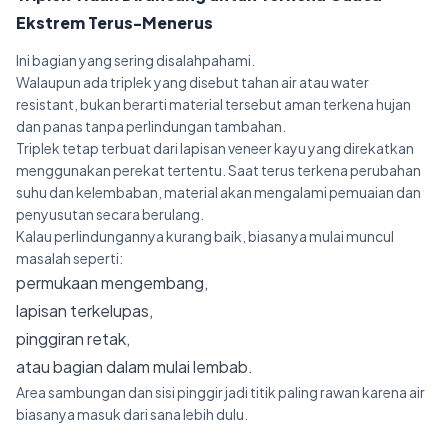
Ekstrem Terus-Menerus
Ini bagian yang sering disalahpahami.
Walaupun ada triplek yang disebut tahan air atau water
resistant, bukan berarti material tersebut aman terkena hujan
dan panas tanpa perlindungan tambahan.
Triplek tetap terbuat dari lapisan veneer kayu yang direkatkan
menggunakan perekat tertentu. Saat terus terkena perubahan
suhu dan kelembaban, material akan mengalami pemuaian dan
penyusutan secara berulang.
Kalau perlindungannya kurang baik, biasanya mulai muncul
masalah seperti:
permukaan mengembang,
lapisan terkelupas,
pinggiran retak,
atau bagian dalam mulai lembab.
Area sambungan dan sisi pinggir jadi titik paling rawan karena air
biasanya masuk dari sana lebih dulu.