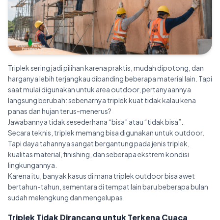
Triplek sering jadi pilihan karena praktis, mudah dipotong, dan
harganya lebih terjangkau dibanding beberapa material lain. Tapi
saat mulai digunakan untuk area outdoor, pertanyaannya
langsung berubah: sebenarnya triplek kuat tidak kalau kena
panas dan hujan terus-menerus?
Jawabannya tidak sesederhana “bisa” atau “tidak bisa”.
Secara teknis, triplek memang bisa digunakan untuk outdoor.
Tapi daya tahannya sangat bergantung pada jenis triplek,
kualitas material, finishing, dan seberapa ekstrem kondisi
lingkungannya.
Karena itu, banyak kasus di mana triplek outdoor bisa awet
bertahun-tahun, sementara di tempat lain baru beberapa bulan
sudah melengkung dan mengelupas.
Triplek Tidak Dirancang untuk Terkena Cuaca