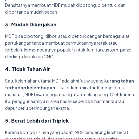
Densitasnya membuat MDF mudah dipotong, dibentuk, dan
dibor tanpa mudah pecah.
3. Mudah Dikerjakan
MDF bisa dipotong, dibor, atau dibentuk dengan berbagai alat
pertukangan tanpa membuat permukaannya retak atau
terbelah. Ini membuatnya populer untuk furnitur custom, panel
dinding, dan ukiran CNC.
4. Tidak Tahan Air
Satu kelemahan utama MDF adalah sifatnya yang
kurang tahan
terhadap kelembapan
. Jika terkena air atau lembap terus-
menerus, MDF bisa mengembang atau melengkung. Oleh karena
itu, penggunaannya di area basah seperti kamar mandi atau
dapur perlu perlindungan ekstra.
5. Berat Lebih dari Triplek
Karena komposisinya yang padat, MDF cenderung lebih berat