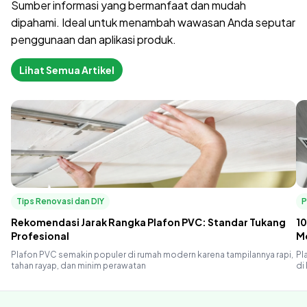
Sumber informasi yang bermanfaat dan mudah
dipahami. Ideal untuk menambah wawasan Anda seputar
penggunaan dan aplikasi produk.
Lihat Semua Artikel
Tips Renovasi dan DIY
P
Rekomendasi Jarak Rangka Plafon PVC: Standar Tukang
10
Profesional
M
Plafon PVC semakin populer di rumah modern karena tampilannya rapi,
Pl
tahan rayap, dan minim perawatan
di