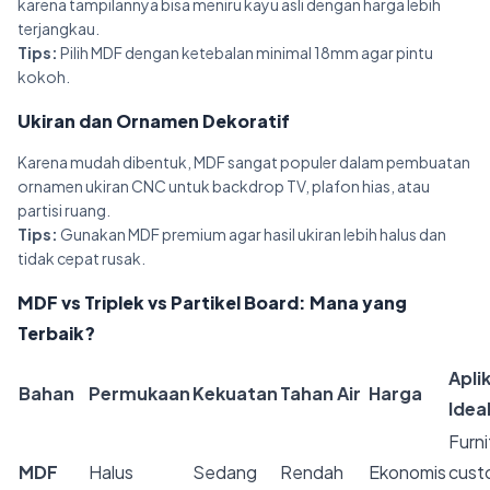
karena tampilannya bisa meniru kayu asli dengan harga lebih
terjangkau.
Tips:
Pilih MDF dengan ketebalan minimal 18mm agar pintu
kokoh.
Ukiran dan Ornamen Dekoratif
Karena mudah dibentuk, MDF sangat populer dalam pembuatan
ornamen ukiran CNC untuk backdrop TV, plafon hias, atau
partisi ruang.
Tips:
Gunakan MDF premium agar hasil ukiran lebih halus dan
tidak cepat rusak.
MDF vs Triplek vs Partikel Board: Mana yang
Terbaik?
Apli
Bahan
Permukaan
Kekuatan
Tahan Air
Harga
Idea
Furni
MDF
Halus
Sedang
Rendah
Ekonomis
cust