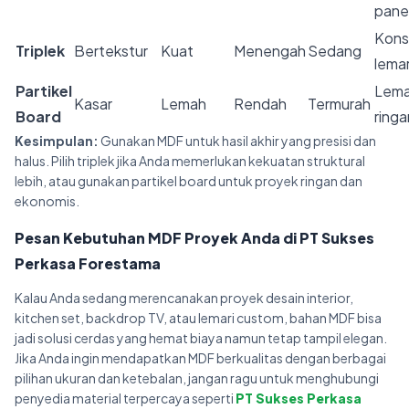
pane
Konst
Triplek
Bertekstur
Kuat
Menengah
Sedang
lemar
Partikel
Lema
Kasar
Lemah
Rendah
Termurah
Board
ringa
Kesimpulan:
Gunakan MDF untuk hasil akhir yang presisi dan
halus. Pilih triplek jika Anda memerlukan kekuatan struktural
lebih, atau gunakan partikel board untuk proyek ringan dan
ekonomis.
Pesan Kebutuhan MDF Proyek Anda di PT Sukses
Perkasa Forestama
Kalau Anda sedang merencanakan proyek desain interior,
kitchen set, backdrop TV, atau lemari custom, bahan MDF bisa
jadi solusi cerdas yang hemat biaya namun tetap tampil elegan.
Jika Anda ingin mendapatkan MDF berkualitas dengan berbagai
pilihan ukuran dan ketebalan, jangan ragu untuk menghubungi
penyedia material terpercaya seperti
PT Sukses Perkasa