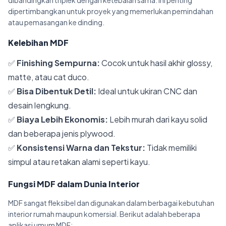
dibandingkan triplek dengan ketebalan sama. Ini penting
dipertimbangkan untuk proyek yang memerlukan pemindahan
atau pemasangan ke dinding.
Kelebihan MDF
✅
Finishing Sempurna:
Cocok untuk hasil akhir glossy,
matte, atau cat duco.
✅
Bisa Dibentuk Detil:
Ideal untuk ukiran CNC dan
desain lengkung.
✅
Biaya Lebih Ekonomis:
Lebih murah dari kayu solid
dan beberapa jenis plywood.
✅
Konsistensi Warna dan Tekstur:
Tidak memiliki
simpul atau retakan alami seperti kayu.
Fungsi MDF dalam Dunia Interior
MDF sangat fleksibel dan digunakan dalam berbagai kebutuhan
interior rumah maupun komersial. Berikut adalah beberapa
aplikasi umum MDF: