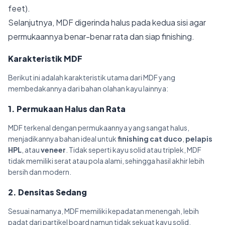
feet).
Selanjutnya, MDF digerinda halus pada kedua sisi agar
permukaannya benar-benar rata dan siap finishing.
Karakteristik MDF
Berikut ini adalah karakteristik utama dari MDF yang
membedakannya dari bahan olahan kayu lainnya:
1. Permukaan Halus dan Rata
MDF terkenal dengan permukaannya yang sangat halus,
menjadikannya bahan ideal untuk
finishing cat duco
,
pelapis
HPL
, atau
veneer
. Tidak seperti kayu solid atau triplek, MDF
tidak memiliki serat atau pola alami, sehingga hasil akhir lebih
bersih dan modern.
2. Densitas Sedang
Sesuai namanya, MDF memiliki kepadatan menengah, lebih
padat dari partikel board namun tidak sekuat kayu solid.