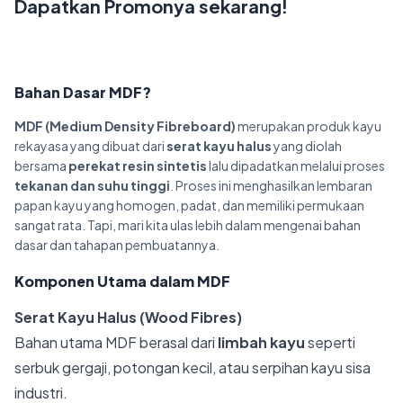
Dapatkan Promonya sekarang!
Bahan Dasar MDF?
MDF (Medium Density Fibreboard)
merupakan produk kayu
rekayasa yang dibuat dari
serat kayu halus
yang diolah
bersama
perekat resin sintetis
lalu dipadatkan melalui proses
tekanan dan suhu tinggi
. Proses ini menghasilkan lembaran
papan kayu yang homogen, padat, dan memiliki permukaan
sangat rata. Tapi, mari kita ulas lebih dalam mengenai bahan
dasar dan tahapan pembuatannya.
Komponen Utama dalam MDF
Serat Kayu Halus (Wood Fibres)
Bahan utama MDF berasal dari
limbah kayu
seperti
serbuk gergaji, potongan kecil, atau serpihan kayu sisa
industri.