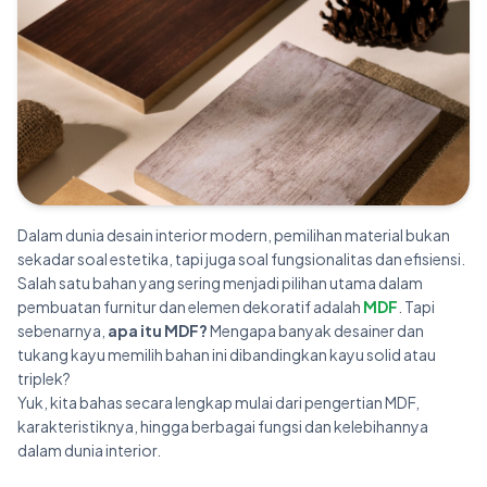
Dalam dunia desain interior modern, pemilihan material bukan
sekadar soal estetika, tapi juga soal fungsionalitas dan efisiensi.
Salah satu bahan yang sering menjadi pilihan utama dalam
pembuatan furnitur dan elemen dekoratif adalah
MDF
. Tapi
sebenarnya,
apa itu MDF?
Mengapa banyak desainer dan
tukang kayu memilih bahan ini dibandingkan kayu solid atau
triplek?
Yuk, kita bahas secara lengkap mulai dari pengertian MDF,
karakteristiknya, hingga berbagai fungsi dan kelebihannya
dalam dunia interior.