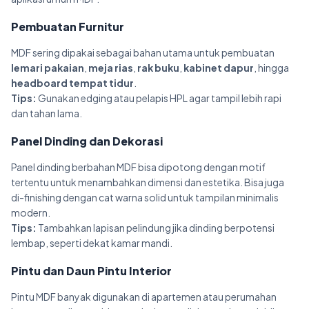
Pembuatan Furnitur
MDF sering dipakai sebagai bahan utama untuk pembuatan
lemari pakaian
,
meja rias
,
rak buku
,
kabinet dapur
, hingga
headboard tempat tidur
.
Tips:
Gunakan edging atau pelapis HPL agar tampil lebih rapi
dan tahan lama.
Panel Dinding dan Dekorasi
Panel dinding berbahan MDF bisa dipotong dengan motif
tertentu untuk menambahkan dimensi dan estetika. Bisa juga
di-finishing dengan cat warna solid untuk tampilan minimalis
modern.
Tips:
Tambahkan lapisan pelindung jika dinding berpotensi
lembap, seperti dekat kamar mandi.
Pintu dan Daun Pintu Interior
Pintu MDF banyak digunakan di apartemen atau perumahan