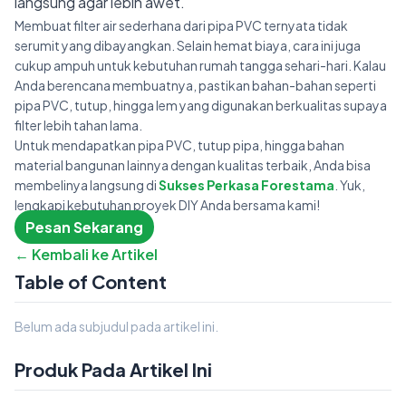
langsung agar lebih awet.
Membuat filter air sederhana dari pipa PVC ternyata tidak
serumit yang dibayangkan. Selain hemat biaya, cara ini juga
cukup ampuh untuk kebutuhan rumah tangga sehari-hari. Kalau
Anda berencana membuatnya, pastikan bahan-bahan seperti
pipa PVC, tutup, hingga lem yang digunakan berkualitas supaya
filter lebih tahan lama.
Untuk mendapatkan pipa PVC, tutup pipa, hingga bahan
material bangunan lainnya dengan kualitas terbaik, Anda bisa
membelinya langsung di
Sukses Perkasa Forestama
. Yuk,
lengkapi kebutuhan proyek DIY Anda bersama kami!
Pesan Sekarang
← Kembali ke Artikel
Table of Content
Belum ada subjudul pada artikel ini.
Produk Pada Artikel Ini