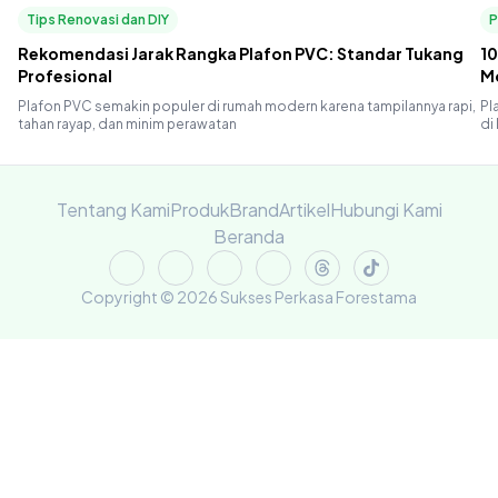
Tips Renovasi dan DIY
P
Rekomendasi Jarak Rangka Plafon PVC: Standar Tukang
10
Profesional
M
Plafon PVC semakin populer di rumah modern karena tampilannya rapi,
Pl
tahan rayap, dan minim perawatan
di
Tentang Kami
Produk
Brand
Artikel
Hubungi Kami
Beranda
Copyright © 2026 Sukses Perkasa Forestama