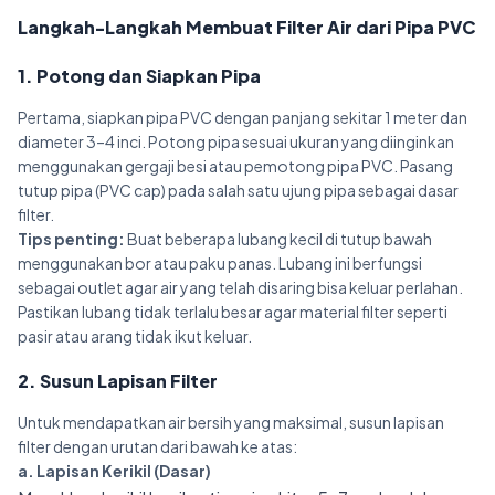
Langkah-Langkah Membuat Filter Air dari Pipa PVC
1. Potong dan Siapkan Pipa
Pertama, siapkan pipa PVC dengan panjang sekitar 1 meter dan
diameter 3–4 inci. Potong pipa sesuai ukuran yang diinginkan
menggunakan gergaji besi atau pemotong pipa PVC. Pasang
tutup pipa (PVC cap) pada salah satu ujung pipa sebagai dasar
filter.
Tips penting:
Buat beberapa lubang kecil di tutup bawah
menggunakan bor atau paku panas. Lubang ini berfungsi
sebagai outlet agar air yang telah disaring bisa keluar perlahan.
Pastikan lubang tidak terlalu besar agar material filter seperti
pasir atau arang tidak ikut keluar.
2. Susun Lapisan Filter
Untuk mendapatkan air bersih yang maksimal, susun lapisan
filter dengan urutan dari bawah ke atas:
a. Lapisan Kerikil (Dasar)