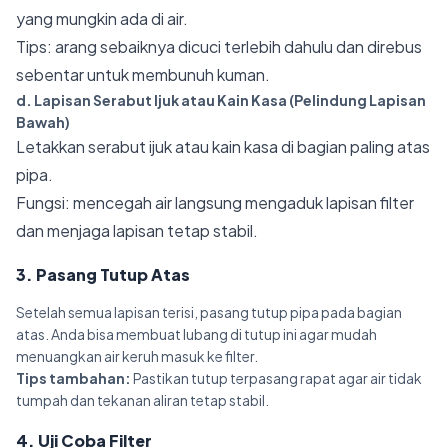
yang mungkin ada di air.
Tips: arang sebaiknya dicuci terlebih dahulu dan direbus
sebentar untuk membunuh kuman.
d. Lapisan Serabut Ijuk atau Kain Kasa (Pelindung Lapisan
Bawah)
Letakkan serabut ijuk atau kain kasa di bagian paling atas
pipa.
Fungsi: mencegah air langsung mengaduk lapisan filter
dan menjaga lapisan tetap stabil.
3. Pasang Tutup Atas
Setelah semua lapisan terisi, pasang tutup pipa pada bagian
atas. Anda bisa membuat lubang di tutup ini agar mudah
menuangkan air keruh masuk ke filter.
Tips tambahan:
Pastikan tutup terpasang rapat agar air tidak
tumpah dan tekanan aliran tetap stabil.
4. Uji Coba Filter