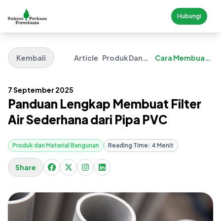
Hubungi
Kembali
Article
Produk Dan
Cara Membuat
Material
Filter Air Dari
Bangunan
Pipa Pvc
7 September 2025
Panduan Lengkap Membuat Filter
Air Sederhana dari Pipa PVC
Produk dan Material Bangunan
Reading Time: 4 Menit
Share