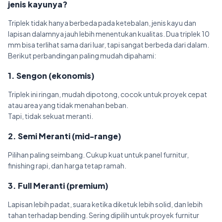
jenis kayunya?
Triplek tidak hanya berbeda pada ketebalan, jenis kayu dan
lapisan dalamnya jauh lebih menentukan kualitas. Dua triplek 10
mm bisa terlihat sama dari luar, tapi sangat berbeda dari dalam.
Berikut perbandingan paling mudah dipahami:
1. Sengon (ekonomis)
Triplek ini ringan, mudah dipotong, cocok untuk proyek cepat
atau area yang tidak menahan beban.
Tapi, tidak sekuat meranti.
2. Semi Meranti (mid-range)
Pilihan paling seimbang. Cukup kuat untuk panel furnitur,
finishing rapi, dan harga tetap ramah.
3. Full Meranti (premium)
Lapisan lebih padat, suara ketika diketuk lebih solid, dan lebih
tahan terhadap bending. Sering dipilih untuk proyek furnitur