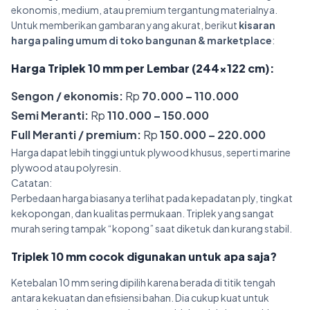
ekonomis, medium, atau premium tergantung materialnya.
Untuk memberikan gambaran yang akurat, berikut
kisaran
harga paling umum di toko bangunan & marketplace
:
Harga Triplek 10 mm per Lembar (244×122 cm):
Sengon / ekonomis:
Rp
70.000 – 110.000
Semi Meranti:
Rp
110.000 – 150.000
Full Meranti / premium:
Rp
150.000 – 220.000
Harga dapat lebih tinggi untuk plywood khusus, seperti marine
plywood atau polyresin.
Catatan:
Perbedaan harga biasanya terlihat pada kepadatan ply, tingkat
kekopongan, dan kualitas permukaan. Triplek yang sangat
murah sering tampak “kopong” saat diketuk dan kurang stabil.
Triplek 10 mm cocok digunakan untuk apa saja?
Ketebalan 10 mm sering dipilih karena berada di titik tengah
antara kekuatan dan efisiensi bahan. Dia cukup kuat untuk