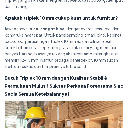
Triplek yang baik akan menghemat waktu saat potong, dempul,
dan finishing.
Apakah triplek 10 mm cukup kuat untuk furnitur?
Jawabannya:
bisa, sangat bisa
, dengan syarat jenis kayu dan
konstruksinya tepat. Untuk panel samping lemari, pintu kabinet,
backdrop, partisi ringan, triplek 10 mm adalah pilihan ideal.
Untuk beban berat seperti meja atau rak besar yang menahan
banyak barang, biasanya tukang akan menambah rangka atau
memilih 12–15 mm. Namun sebagai panel dekor, 10 mm sudah
lebih dari cukup dan tampilannya tetap solid.
Butuh Triplek 10 mm dengan Kualitas Stabil &
Permukaan Mulus? Sukses Perkasa Forestama Siap
Sedia Semua Ketebalannya!