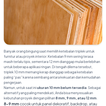
Banyak orang bingung saat memilih ketebalan triplek untuk
furnitur atau proyek interior. Ketebalan 9 mm sering terasa
masih terlalu tipis, sementara 12 mm dianggap mulai berlebihan
untuk beberapa aplikasi ringan. Di tengah dilema tersebut,
triplek 10 mm memang kerap dianggap sebagai ketebalan
paling “pas” karena seimbang antara kekuatan dan kemudahan
pengerjaan.
Namun, untuk saat ini
ukuran 10 mm belum tersedia
. Sebagai
alternatif yang paling mendekati, Anda bisa menyesuaikan
kebutuhan proyek dengan pilihan
8 mm, 9 mm, atau 12 mm
.
8–9 mm
cocok untuk panel dekoratif, backdrop, atau