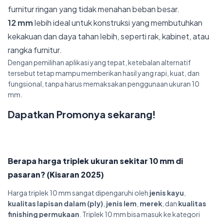
furnitur ringan yang tidak menahan beban besar.
12 mm
lebih ideal untuk konstruksi yang membutuhkan
kekakuan dan daya tahan lebih, seperti rak, kabinet, atau
rangka furnitur.
Dengan pemilihan aplikasi yang tepat, ketebalan alternatif
tersebut tetap mampu memberikan hasil yang rapi, kuat, dan
fungsional, tanpa harus memaksakan penggunaan ukuran 10
mm.
Dapatkan Promonya sekarang!
Berapa harga triplek ukuran sekitar 10 mm di
pasaran? (Kisaran 2025)
Harga triplek 10 mm sangat dipengaruhi oleh
jenis kayu
,
kualitas lapisan dalam (ply)
,
jenis lem
,
merek
, dan
kualitas
finishing permukaan
. Triplek 10 mm bisa masuk ke kategori