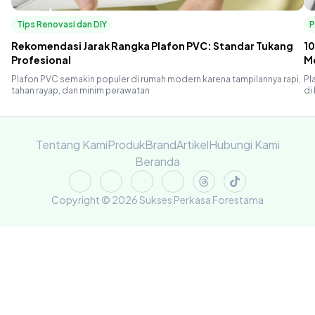
Tips Renovasi dan DIY
P
Rekomendasi Jarak Rangka Plafon PVC: Standar Tukang
10
Profesional
M
Plafon PVC semakin populer di rumah modern karena tampilannya rapi,
Pl
tahan rayap, dan minim perawatan
di
Tentang Kami
Produk
Brand
Artikel
Hubungi Kami
Beranda
Copyright © 2026 Sukses Perkasa Forestama