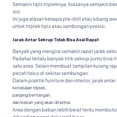
Semakin tipis tripleknya, biasanya semakin be
sisi.
Ini juga alasan kenapa pre-drill atau lubang a
untuk triplek tipis atau sambungan presisi.
Jarak Antar Sekrup Tidak Bisa Asal Rapat
Banyak yang mengira semakin rapat jarak sekr
Padahal terlalu banyak titik sekrup justru bis
satu area. Selain membuat tampilan kurang rapi
pecah halus di sekitar sambungan.
Dalam praktik furniture dan interior, jarak ant
ketebalan triplek,
panjang bentangan,
dan beban yang akan diterima.
Area dengan beban lebih berat tentu membutuh
dibanding panel dekoratif biasa.