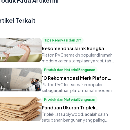
roduk Pada Artikel Ini
rtikel Terkait
Tips Renovasi dan DIY
Rekomendasi Jarak Rangka
Plafon PVC: Standar Tukang
Plafon PVC semakin populer di rumah
modern karena tampilannya rapi, tahan
Profesional
rayap, dan minim perawatan
Produk dan Material Bangunan
10 Rekomendasi Merk Plafon
PVC Terbaik untuk Rumah
Plafon PVC kini semakin populer
sebagai pilihan plafon rumah modern di
Modern
Indonesia. Bahan ini tidak ha
Produk dan Material Bangunan
Panduan Ukuran Triplek
Lengkap: Dari 3mm hingga
Triplek, atau plywood, adalah salah
satu bahan bangunan yang paling
18mm, Cocok untuk Berbagai
serbaguna. Dari kebutuhan furnit
Kebutuhan