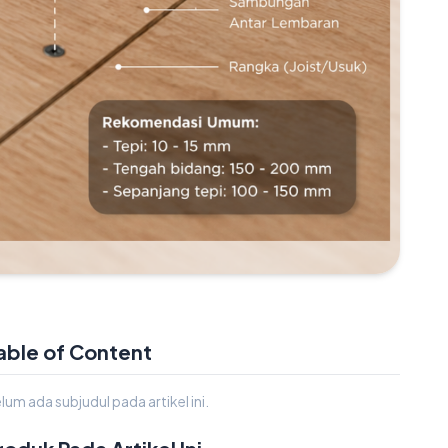
able of Content
lum ada subjudul pada artikel ini.