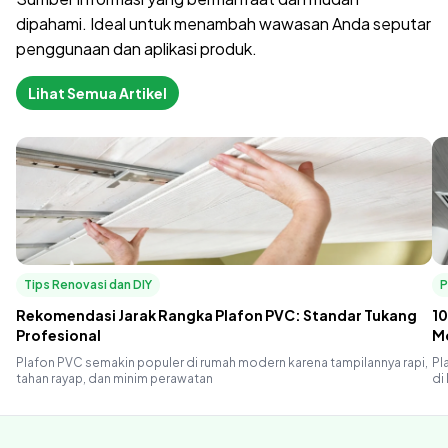
dipahami. Ideal untuk menambah wawasan Anda seputar
penggunaan dan aplikasi produk.
Lihat Semua Artikel
Tips Renovasi dan DIY
P
Rekomendasi Jarak Rangka Plafon PVC: Standar Tukang
10
Profesional
M
Plafon PVC semakin populer di rumah modern karena tampilannya rapi,
Pl
tahan rayap, dan minim perawatan
di