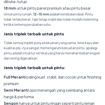
dibuka-tutup
18 mm
untuk pintu panel premium atau pintu besar
Untuk pintu rumah,
12–15 mm
adalah ketebalan ideal. Pintu
tidak terlalu berat, tapi tetap stabil dan tidak mudah melenting
ketika terkena perubahan suhu.
Jenis triplek terbaik untuk pintu
Tidak semua triplek punya kekuatan yang sama. Jenis kayu dan
kualitas ply-nya sangat memengaruhi kekuatan pintu, apalagi
pintu adalah struktur vertikal yang harus menahan beban engsel
dan sering digerakkan.
Jenis triplek terbaik untuk pintu:
Full Meranti
paling kuat, stabil, dan cocok untuk finishing
premium
Semi Meranti
opsi menengah yang seimbang antara
harga & performa
Sengon
hanya untuk pintu ringan seperti pintu lemari