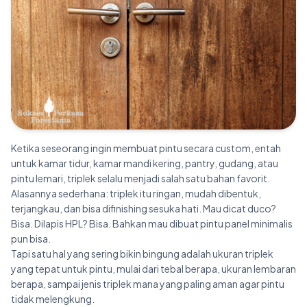
Ketika seseorang ingin membuat pintu secara custom, entah
untuk kamar tidur, kamar mandi kering, pantry, gudang, atau
pintu lemari, triplek selalu menjadi salah satu bahan favorit.
Alasannya sederhana: triplek itu ringan, mudah dibentuk,
terjangkau, dan bisa difinishing sesuka hati. Mau dicat duco?
Bisa. Dilapis HPL? Bisa. Bahkan mau dibuat pintu panel minimalis
pun bisa.
Tapi satu hal yang sering bikin bingung adalah ukuran triplek
yang tepat untuk pintu, mulai dari tebal berapa, ukuran lembaran
berapa, sampai jenis triplek mana yang paling aman agar pintu
tidak melengkung.