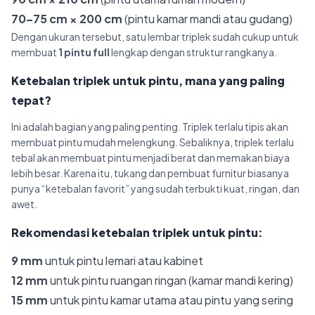
70–75 cm × 200 cm
(pintu kamar mandi atau gudang)
Dengan ukuran tersebut, satu lembar triplek sudah cukup untuk
membuat
1 pintu full
lengkap dengan struktur rangkanya.
Ketebalan triplek untuk pintu, mana yang paling
tepat?
Ini adalah bagian yang paling penting. Triplek terlalu tipis akan
membuat pintu mudah melengkung. Sebaliknya, triplek terlalu
tebal akan membuat pintu menjadi berat dan memakan biaya
lebih besar. Karena itu, tukang dan pembuat furnitur biasanya
punya “ketebalan favorit” yang sudah terbukti kuat, ringan, dan
awet.
Rekomendasi ketebalan triplek untuk pintu:
9 mm
untuk pintu lemari atau kabinet
12 mm
untuk pintu ruangan ringan (kamar mandi kering)
15 mm
untuk pintu kamar utama atau pintu yang sering