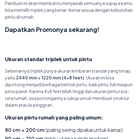
Panduan ini akan membantu menjawab semuanya supaya kamu
bisa memilih triplek yang benar-benar sesuai dengan kebutuhan
pintu di rumah.
Dapatkan Promonya sekarang!
Ukuran standar triplek untuk pintu
Sebenarnya triplek punya ukuran lembaran standar yang tetap,
yaitu
2440 mm × 1220 mm (4×8 feet)
. Ukuran ini bisa
dipotong menjadi berbagai bentuk pintu, baik pintu full maupun
pintu panel. Karena 4×8 feet lebih tinggi dari ukuran pintu rata-
rata rumah, sisa potongannya cukup untuk membuat struktur
dalam atau lis pinggiran.
Ukuran pintu rumah yang paling umum:
80 cm × 200 cm
(paling sering dipakai untuk kamar)
90 cm × 210 cm
(pintu utama rumah modern)