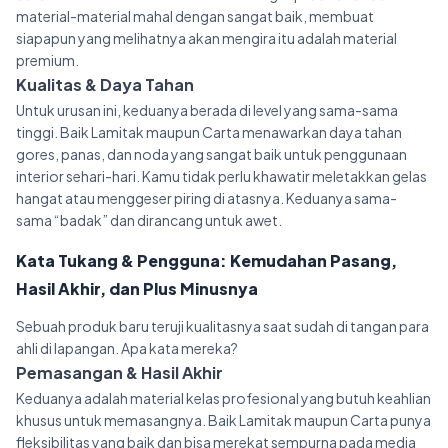
material-material mahal dengan sangat baik, membuat
siapapun yang melihatnya akan mengira itu adalah material
premium.
Kualitas & Daya Tahan
Untuk urusan ini, keduanya berada di level yang sama-sama
tinggi. Baik Lamitak maupun Carta menawarkan daya tahan
gores, panas, dan noda yang sangat baik untuk penggunaan
interior sehari-hari. Kamu tidak perlu khawatir meletakkan gelas
hangat atau menggeser piring di atasnya. Keduanya sama-
sama “badak” dan dirancang untuk awet.
Kata Tukang & Pengguna: Kemudahan Pasang,
Hasil Akhir, dan Plus Minusnya
Sebuah produk baru teruji kualitasnya saat sudah di tangan para
ahli di lapangan. Apa kata mereka?
Pemasangan & Hasil Akhir
Keduanya adalah material kelas profesional yang butuh keahlian
khusus untuk memasangnya. Baik Lamitak maupun Carta punya
fleksibilitas yang baik dan bisa merekat sempurna pada media