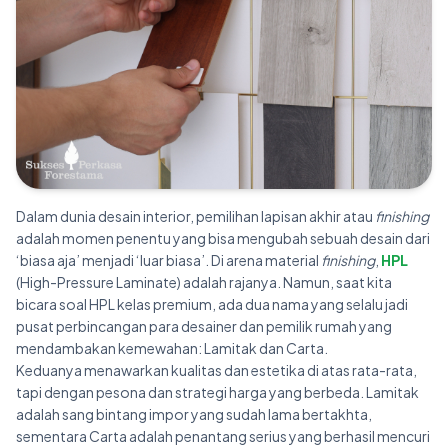
Dalam dunia desain interior, pemilihan lapisan akhir atau
finishing
adalah momen penentu yang bisa mengubah sebuah desain dari
‘biasa aja’ menjadi ‘luar biasa’. Di arena material
finishing
,
HPL
(High-Pressure Laminate) adalah rajanya. Namun, saat kita
bicara soal HPL kelas premium, ada dua nama yang selalu jadi
pusat perbincangan para desainer dan pemilik rumah yang
mendambakan kemewahan: Lamitak dan Carta.
Keduanya menawarkan kualitas dan estetika di atas rata-rata,
tapi dengan pesona dan strategi harga yang berbeda. Lamitak
adalah sang bintang impor yang sudah lama bertakhta,
sementara Carta adalah penantang serius yang berhasil mencuri