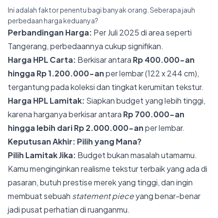
Ini adalah faktor penentu bagi banyak orang. Seberapa jauh
perbedaan harga keduanya?
Perbandingan Harga:
Per Juli 2025 di area seperti
Tangerang, perbedaannya cukup signifikan.
Harga HPL Carta:
Berkisar antara
Rp 400.000-an
hingga Rp 1.200.000-an
per lembar (122 x 244 cm),
tergantung pada koleksi dan tingkat kerumitan tekstur.
Harga HPL Lamitak:
Siapkan budget yang lebih tinggi,
karena harganya berkisar antara
Rp 700.000-an
hingga lebih dari Rp 2.000.000-an
per lembar.
Keputusan Akhir: Pilih yang Mana?
Pilih Lamitak Jika:
Budget bukan masalah utamamu.
Kamu menginginkan realisme tekstur terbaik yang ada di
pasaran, butuh prestise merek yang tinggi, dan ingin
membuat sebuah
statement piece
yang benar-benar
jadi pusat perhatian di ruanganmu.