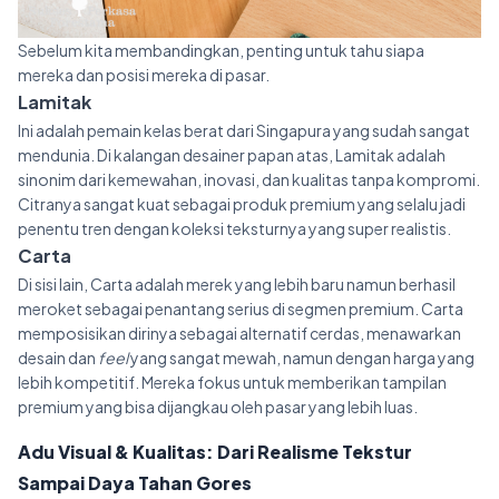
Sebelum kita membandingkan, penting untuk tahu siapa
mereka dan posisi mereka di pasar.
Lamitak
Ini adalah pemain kelas berat dari Singapura yang sudah sangat
mendunia. Di kalangan desainer papan atas, Lamitak adalah
sinonim dari kemewahan, inovasi, dan kualitas tanpa kompromi.
Citranya sangat kuat sebagai produk premium yang selalu jadi
penentu tren dengan koleksi teksturnya yang super realistis.
Carta
Di sisi lain, Carta adalah merek yang lebih baru namun berhasil
meroket sebagai penantang serius di segmen premium. Carta
memposisikan dirinya sebagai alternatif cerdas, menawarkan
desain dan
feel
yang sangat mewah, namun dengan harga yang
lebih kompetitif. Mereka fokus untuk memberikan tampilan
premium yang bisa dijangkau oleh pasar yang lebih luas.
Adu Visual & Kualitas: Dari Realisme Tekstur
Sampai Daya Tahan Gores