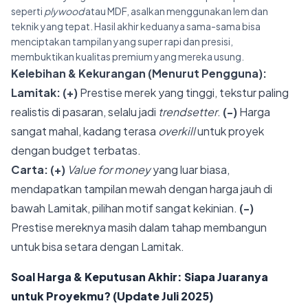
seperti
plywood
atau MDF, asalkan menggunakan lem dan
teknik yang tepat. Hasil akhir keduanya sama-sama bisa
menciptakan tampilan yang super rapi dan presisi,
membuktikan kualitas premium yang mereka usung.
Kelebihan & Kekurangan (Menurut Pengguna):
Lamitak:
(+)
Prestise merek yang tinggi, tekstur paling
realistis di pasaran, selalu jadi
trendsetter
.
(-)
Harga
sangat mahal, kadang terasa
overkill
untuk proyek
dengan budget terbatas.
Carta:
(+)
Value for money
yang luar biasa,
mendapatkan tampilan mewah dengan harga jauh di
bawah Lamitak, pilihan motif sangat kekinian.
(-)
Prestise mereknya masih dalam tahap membangun
untuk bisa setara dengan Lamitak.
Soal Harga & Keputusan Akhir: Siapa Juaranya
untuk Proyekmu? (Update Juli 2025)