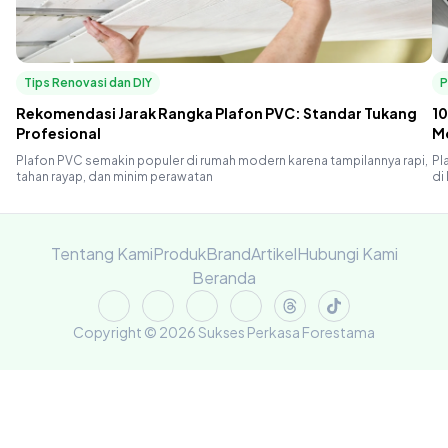
Tips Renovasi dan DIY
P
Rekomendasi Jarak Rangka Plafon PVC: Standar Tukang
10
Profesional
M
Plafon PVC semakin populer di rumah modern karena tampilannya rapi,
Pl
tahan rayap, dan minim perawatan
di
Tentang Kami
Produk
Brand
Artikel
Hubungi Kami
Beranda
Copyright © 2026 Sukses Perkasa Forestama