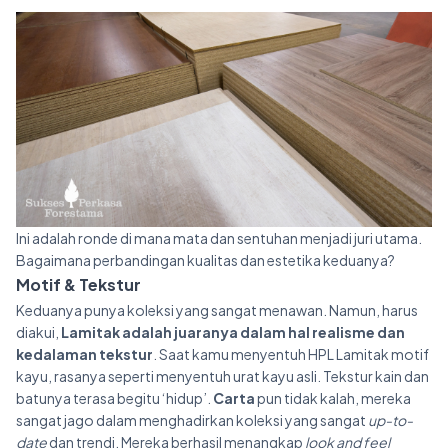
Ini adalah ronde di mana mata dan sentuhan menjadi juri utama.
Bagaimana perbandingan kualitas dan estetika keduanya?
Motif & Tekstur
Keduanya punya koleksi yang sangat menawan. Namun, harus
diakui,
Lamitak adalah juaranya dalam hal realisme dan
kedalaman tekstur
. Saat kamu menyentuh HPL Lamitak motif
kayu, rasanya seperti menyentuh urat kayu asli. Tekstur kain dan
batunya terasa begitu ‘hidup’.
Carta
pun tidak kalah, mereka
sangat jago dalam menghadirkan koleksi yang sangat
up-to-
date
dan trendi. Mereka berhasil menangkap
look and feel