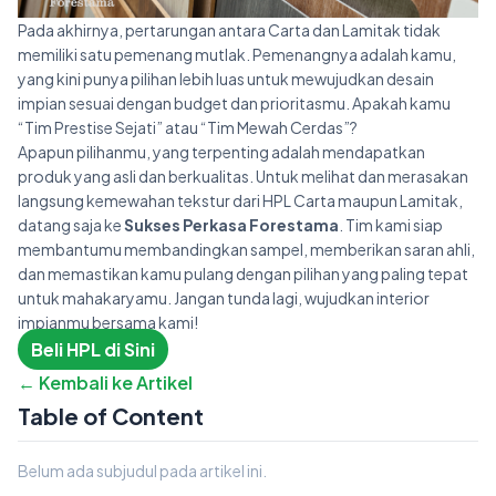
Pada akhirnya, pertarungan antara Carta dan Lamitak tidak
memiliki satu pemenang mutlak. Pemenangnya adalah kamu,
yang kini punya pilihan lebih luas untuk mewujudkan desain
impian sesuai dengan budget dan prioritasmu. Apakah kamu
“Tim Prestise Sejati” atau “Tim Mewah Cerdas”?
Apapun pilihanmu, yang terpenting adalah mendapatkan
produk yang asli dan berkualitas. Untuk melihat dan merasakan
langsung kemewahan tekstur dari HPL Carta maupun Lamitak,
datang saja ke
Sukses Perkasa Forestama
. Tim kami siap
membantumu membandingkan sampel, memberikan saran ahli,
dan memastikan kamu pulang dengan pilihan yang paling tepat
untuk mahakaryamu. Jangan tunda lagi, wujudkan interior
impianmu bersama kami!
Beli HPL di Sini
← Kembali ke Artikel
Table of Content
Belum ada subjudul pada artikel ini.