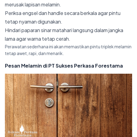
merusak lapisan melamin.
Periksa engsel dan handle secara berkala agar pintu
tetap nyaman digunakan.
Hindari paparan sinar matahari langsung dalam jangka
lama agar warna tetap cerah.
Perawatan sederhana ini akan memastikan pintu triplek melamin
tetap awet, rapi, dan menarik.
Pesan Melamin di PT Sukses Perkasa Forestama