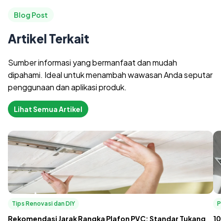
Blog Post
Artikel Terkait
Sumber informasi yang bermanfaat dan mudah
dipahami. Ideal untuk menambah wawasan Anda seputar
penggunaan dan aplikasi produk.
Lihat Semua Artikel
Tips Renovasi dan DIY
P
Rekomendasi Jarak Rangka Plafon PVC: Standar Tukang
10