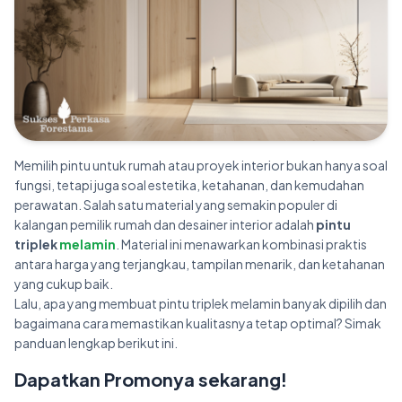
Memilih pintu untuk rumah atau proyek interior bukan hanya soal
fungsi, tetapi juga soal estetika, ketahanan, dan kemudahan
perawatan. Salah satu material yang semakin populer di
kalangan pemilik rumah dan desainer interior adalah
pintu
triplek
melamin
. Material ini menawarkan kombinasi praktis
antara harga yang terjangkau, tampilan menarik, dan ketahanan
yang cukup baik.
Lalu, apa yang membuat pintu triplek melamin banyak dipilih dan
bagaimana cara memastikan kualitasnya tetap optimal? Simak
panduan lengkap berikut ini.
Dapatkan Promonya sekarang!