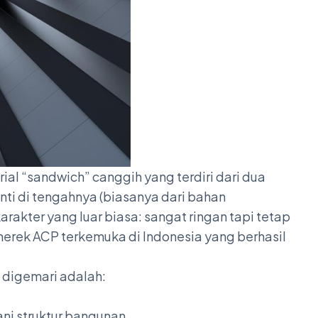
al “sandwich” canggih yang terdiri dari dua
nti di tengahnya (biasanya dari bahan
arakter yang luar biasa: sangat ringan tapi tetap
merek ACP terkemuka di Indonesia yang berhasil
 digemari adalah:
i struktur bangunan.