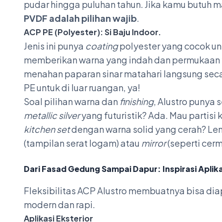
pudar hingga puluhan tahun. Jika kamu butuh ma
PVDF adalah pilihan wajib
.
ACP PE (Polyester): Si Baju Indoor.
Jenis ini punya
coating
polyester yang cocok u
memberikan warna yang indah dan permukaan yan
menahan paparan sinar matahari langsung secar
PE untuk di luar ruangan, ya!
Soal pilihan warna dan
finishing
, Alustro punya
metallic silver
yang futuristik? Ada. Mau partisi
kitchen set
dengan warna solid yang cerah? Le
(tampilan serat logam) atau
mirror
(seperti cerm
Dari Fasad Gedung Sampai Dapur: Inspirasi Aplik
Fleksibilitas ACP Alustro membuatnya bisa di
modern dan rapi.
Aplikasi Eksterior