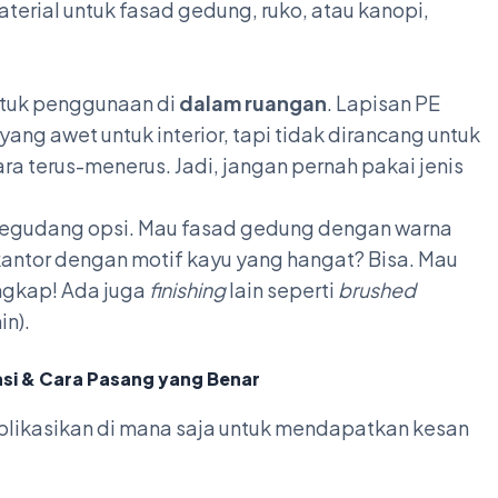
terial untuk fasad gedung, ruko, atau kanopi,
ntuk penggunaan di
dalam ruangan
. Lapisan PE
g awet untuk interior, tapi tidak dirancang untuk
a terus-menerus. Jadi, jangan pernah pakai jenis
 segudang opsi. Mau fasad gedung dengan warna
 kantor dengan motif kayu yang hangat? Bisa. Mau
ngkap! Ada juga
finishing
lain seperti
brushed
in).
asi & Cara Pasang yang Benar
aplikasikan di mana saja untuk mendapatkan kesan