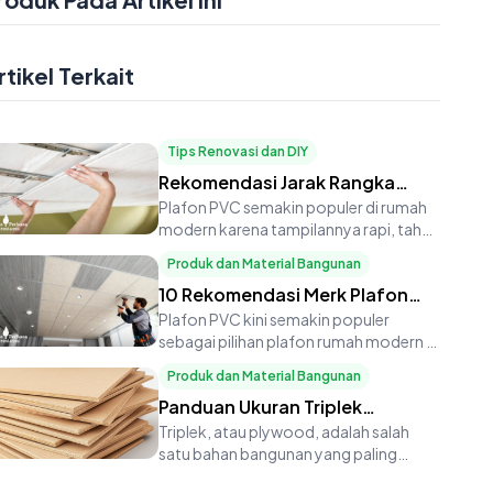
rtikel Terkait
Tips Renovasi dan DIY
Rekomendasi Jarak Rangka
Plafon PVC: Standar Tukang
Plafon PVC semakin populer di rumah
modern karena tampilannya rapi, tahan
Profesional
rayap, dan minim perawatan
Produk dan Material Bangunan
10 Rekomendasi Merk Plafon
PVC Terbaik untuk Rumah
Plafon PVC kini semakin populer
sebagai pilihan plafon rumah modern di
Modern
Indonesia. Bahan ini tidak ha
Produk dan Material Bangunan
Panduan Ukuran Triplek
Lengkap: Dari 3mm hingga
Triplek, atau plywood, adalah salah
satu bahan bangunan yang paling
18mm, Cocok untuk Berbagai
serbaguna. Dari kebutuhan furnit
Kebutuhan