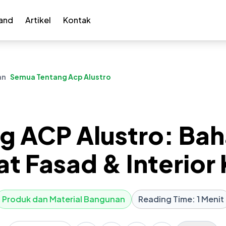
and
Artikel
Kontak
an
Semua Tentang Acp Alustro
 ACP Alustro: Bah
t Fasad & Interior
Produk dan Material Bangunan
Reading Time: 1 Menit