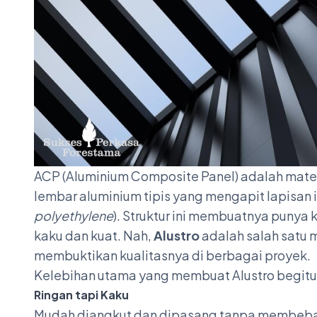
ACP (Aluminium Composite Panel) adalah materi
lembar aluminium tipis yang mengapit lapisan i
polyethylene
). Struktur ini membuatnya punya k
kaku dan kuat. Nah,
Alustro
adalah salah satu 
membuktikan kualitasnya di berbagai proyek.
Kelebihan utama yang membuat Alustro begitu
Ringan tapi Kaku
Mudah diangkut dan dipasang tanpa membeban