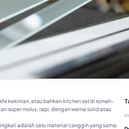
T
fe kekinian, atau bahkan
kitchen set
di rumah-
n super mulus, rapi, dengan warna solid atau
Be
ringkali adalah satu material canggih yang sama:
P