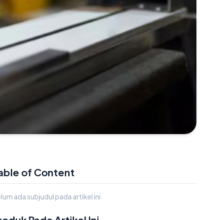
able of Content
lum ada subjudul pada artikel ini.
roduk Pada Artikel Ini