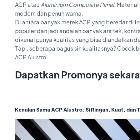
ACP atau
Aluminium Composite Panel
. Material
modern dan penuh warna.
Di antara banyak merek ACP yang beredar di I
populer dan jadi andalan banyak arsitek, kontrak
dikenal punya kualitas yang bisa diandalkan d
Tapi, seberapa bagus sih kualitasnya? Cocok b
ACP Alustro!
Dapatkan Promonya sekar
Kenalan Sama ACP Alustro: Si Ringan, Kuat, dan