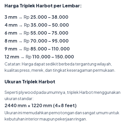
Harga Triplek Harbot per Lembar:
3 mm
→ Rp
25.000 – 38.000
4 mm
→ Rp
35.000 – 50.000
6 mm
→ Rp
55.000 – 75.000
8 mm
→ Rp
70.000 – 95.000
9 mm
→ Rp
85.000 – 110.000
12 mm
→ Rp
110.000 – 150.000
Catatan: Harga dapat sedikit berbeda tergantung wilayah,
kualitas press, merek, dan tingkat keseragaman permukaan.
Ukuran Triplek Harbot
Seperti plywood pada umumnya, triplek Harbot menggunakan
ukuran standar:
2440 mm × 1220 mm (4×8 feet)
Ukuran ini memudahkan pemotongan dan sangat umum untuk
kebutuhan interior maupun pekerjaan ringan.