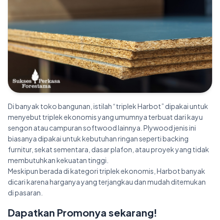
Di banyak toko bangunan, istilah “triplek Harbot” dipakai untuk
menyebut triplek ekonomis yang umumnya terbuat dari kayu
sengon atau campuran softwood lainnya. Plywood jenis ini
biasanya dipakai untuk kebutuhan ringan seperti backing
furnitur, sekat sementara, dasar plafon, atau proyek yang tidak
membutuhkan kekuatan tinggi.
Meskipun berada di kategori triplek ekonomis, Harbot banyak
dicari karena harganya yang terjangkau dan mudah ditemukan
di pasaran.
Dapatkan Promonya sekarang!