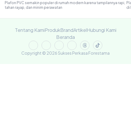
Plafon PVC semakin populer di rumah modern karena tampilannya rapi,
Pl
tahan rayap, dan minim perawatan
di
Tentang Kami
Produk
Brand
Artikel
Hubungi Kami
Beranda
Copyright © 2026 Sukses Perkasa Forestama