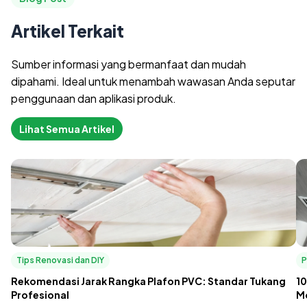
Artikel Terkait
Sumber informasi yang bermanfaat dan mudah
dipahami. Ideal untuk menambah wawasan Anda seputar
penggunaan dan aplikasi produk.
Lihat Semua Artikel
Tips Renovasi dan DIY
P
Rekomendasi Jarak Rangka Plafon PVC: Standar Tukang
10
Profesional
M