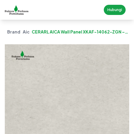
Hubungi
Brand
Aica
CERARL AICA Wall Panel XKAF-14062-ZGN –
Light Gray Leger Stone