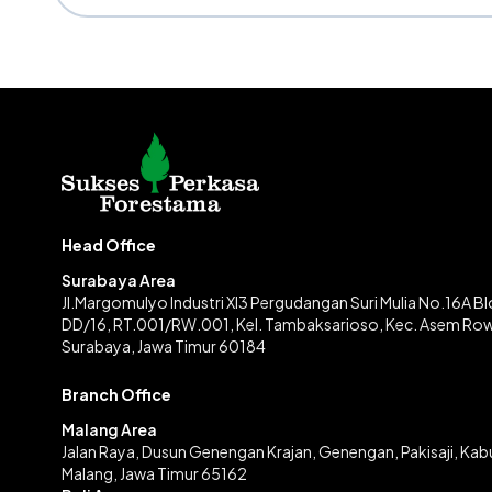
Head Office
Surabaya Area
Jl.Margomulyo Industri XI3 Pergudangan Suri Mulia No.16A B
DD/16, RT.001/RW.001, Kel. Tambaksarioso, Kec. Asem Ro
Surabaya, Jawa Timur 60184
Branch Office
Malang Area
Jalan Raya, Dusun Genengan Krajan, Genengan, Pakisaji, Ka
Malang, Jawa Timur 65162