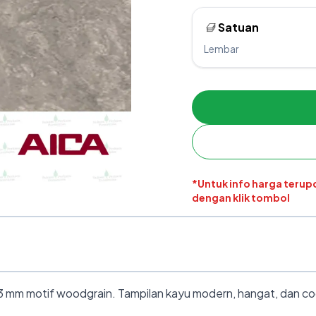
Satuan
Lembar
*Untuk info harga teru
dengan klik tombol
mm motif woodgrain. Tampilan kayu modern, hangat, dan coco