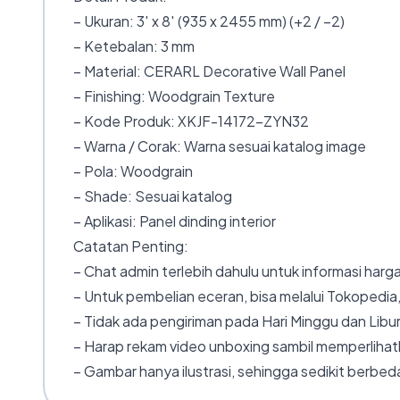
– Ukuran: 3′ x 8′ (935 x 2455 mm) (+2 / −2)
– Ketebalan: 3 mm
– Material: CERARL Decorative Wall Panel
– Finishing: Woodgrain Texture
– Kode Produk: XKJF-14172-ZYN32
– Warna / Corak: Warna sesuai katalog image
– Pola: Woodgrain
– Shade: Sesuai katalog
– Aplikasi: Panel dinding interior
Catatan Penting:
– Chat admin terlebih dahulu untuk informasi harga
– Untuk pembelian eceran, bisa melalui Tokopedia,
– Tidak ada pengiriman pada Hari Minggu dan Libur
– Harap rekam video unboxing sambil memperlihatk
– Gambar hanya ilustrasi, sehingga sedikit berbeda