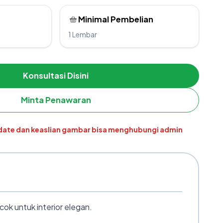
Minimal Pembelian
1 Lembar
Konsultasi Disini
Minta Penawaran
pdate dan keaslian gambar bisa menghubungi admin
k untuk interior elegan.