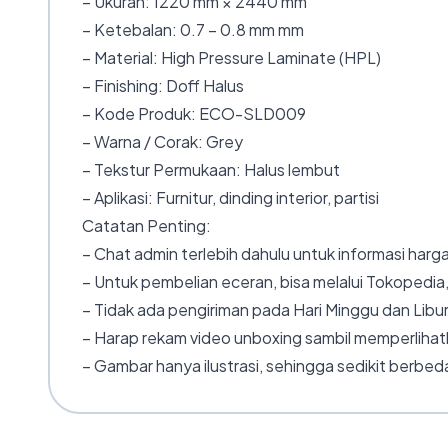
– Ukuran: 1220 mm × 2440 mm
– Ketebalan: 0.7 – 0.8 mm mm
– Material: High Pressure Laminate (HPL)
– Finishing: Doff Halus
– Kode Produk: ECO-SLD009
– Warna / Corak: Grey
– Tekstur Permukaan: Halus lembut
– Aplikasi: Furnitur, dinding interior, partisi
Catatan Penting:
– Chat admin terlebih dahulu untuk informasi harga
– Untuk pembelian eceran, bisa melalui Tokopedia,
– Tidak ada pengiriman pada Hari Minggu dan Libur
– Harap rekam video unboxing sambil memperlihatk
– Gambar hanya ilustrasi, sehingga sedikit berbeda