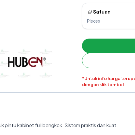
Satuan
Pieces
*Untuk info harga teru
dengan klik tombol
 pintu kabinet full bengkok. Sistem praktis dan kuat.