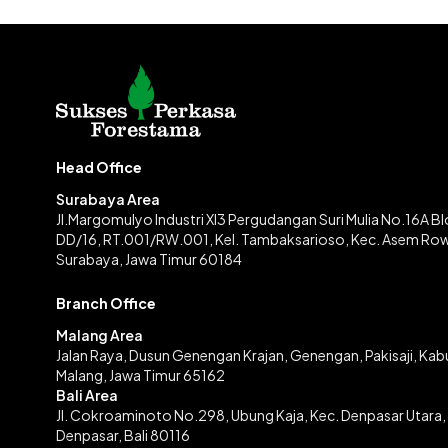
Head Office
Surabaya Area
Jl.Margomulyo Industri XI3 Pergudangan Suri Mulia No.16A B
DD/16, RT.001/RW.001, Kel. Tambaksarioso, Kec. Asem Ro
Surabaya, Jawa Timur 60184
Branch Office
Malang Area
Jalan Raya, Dusun Genengan Krajan, Genengan, Pakisaji, Ka
Malang, Jawa Timur 65162
Bali Area
Jl. Cokroaminoto No.298, Ubung Kaja, Kec. Denpasar Utara,
Denpasar, Bali 80116