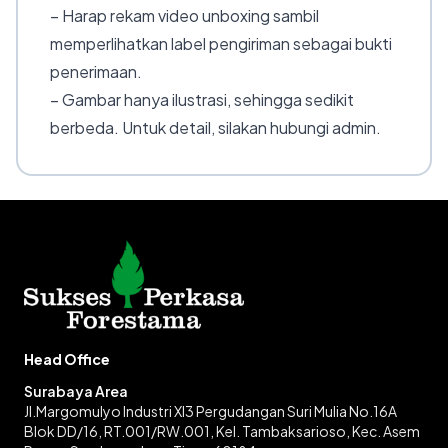
– Harap rekam video unboxing sambil
memperlihatkan label pengiriman sebagai bukti
penerimaan.
– Gambar hanya ilustrasi, sehingga sedikit
berbeda. Untuk detail, silakan hubungi admin.
Head Office
Surabaya Area
Jl.Margomulyo Industri XI3 Pergudangan Suri Mulia No.16A
Blok DD/16, RT.001/RW.001, Kel. Tambaksarioso, Kec. Asem