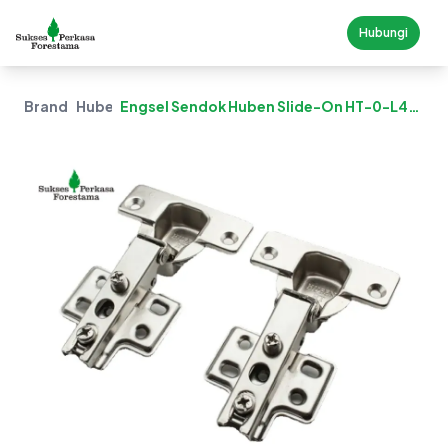
Hubungi
Brand
Huben
Engsel Sendok Huben Slide-On HT-0-L4
Ø35 Mm - Lurus