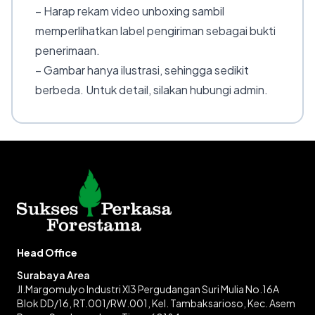
– Harap rekam video unboxing sambil
memperlihatkan label pengiriman sebagai bukti
penerimaan.
– Gambar hanya ilustrasi, sehingga sedikit
berbeda. Untuk detail, silakan hubungi admin.
Head Office
Surabaya Area
Jl.Margomulyo Industri XI3 Pergudangan Suri Mulia No.16A
Blok DD/16, RT.001/RW.001, Kel. Tambaksarioso, Kec. Asem