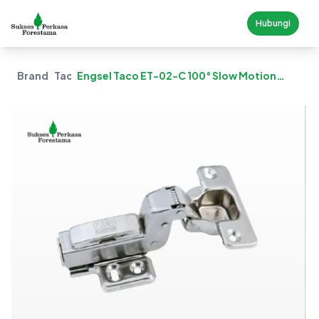
Hubungi
Brand
Taco
Engsel Taco ET-02-C 100° Slow Motion
Stainless Steel - Full Bengkok