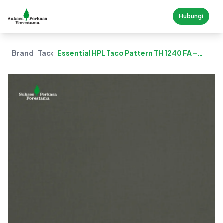
Hubungi
Brand
Taco
Essential HPL Taco Pattern TH 1240 FA –
Cova Linen