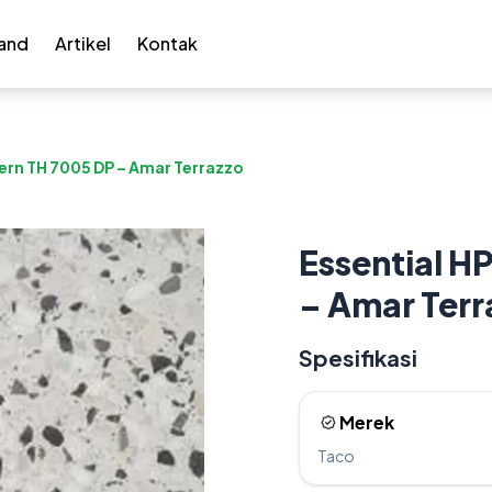
and
Artikel
Kontak
tern TH 7005 DP – Amar Terrazzo
Essential H
– Amar Terr
Spesifikasi
Merek
Taco