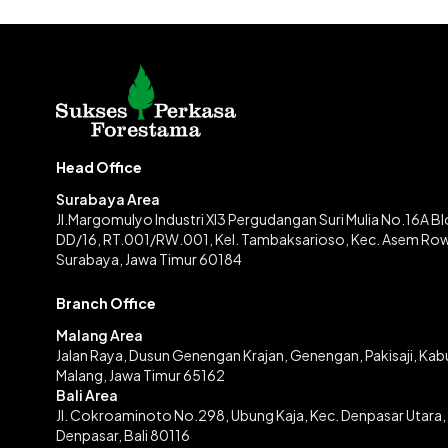
Head Office
Surabaya Area
Jl.Margomulyo Industri XI3 Pergudangan Suri Mulia No.16A B
DD/16, RT.001/RW.001, Kel. Tambaksarioso, Kec. Asem Ro
Surabaya, Jawa Timur 60184
Branch Office
Malang Area
Jalan Raya, Dusun Genengan Krajan, Genengan, Pakisaji, Ka
Malang, Jawa Timur 65162
Bali Area
Jl. Cokroaminoto No.298, Ubung Kaja, Kec. Denpasar Utara,
Denpasar, Bali 80116