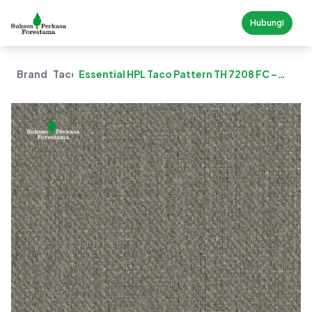
Hubungi
Brand
Taco
Essential HPL Taco Pattern TH 7208 FC –
Natural Weave