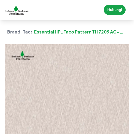
Hubungi
Brand
Taco
Essential HPL Taco Pattern TH 7209 AC –
Grey Stroke