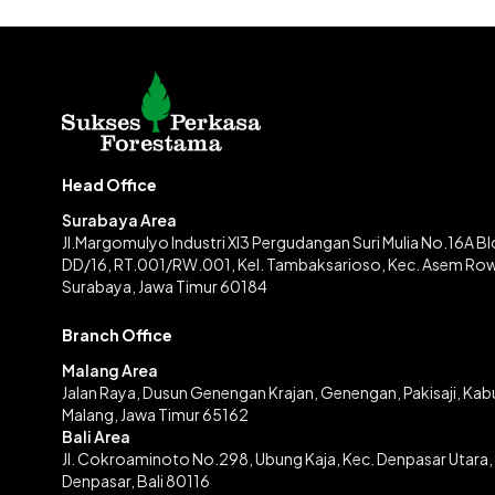
Head Office
Surabaya Area
Jl.Margomulyo Industri XI3 Pergudangan Suri Mulia No.16A B
DD/16, RT.001/RW.001, Kel. Tambaksarioso, Kec. Asem Ro
Surabaya, Jawa Timur 60184
Branch Office
Malang Area
Jalan Raya, Dusun Genengan Krajan, Genengan, Pakisaji, Ka
Malang, Jawa Timur 65162
Bali Area
Jl. Cokroaminoto No.298, Ubung Kaja, Kec. Denpasar Utara,
Denpasar, Bali 80116