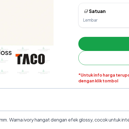
Satuan
Lembar
*Untuk info harga teru
dengan klik tombol
mm. Warna ivory hangat dengan efek glossy, cocok untuk inte