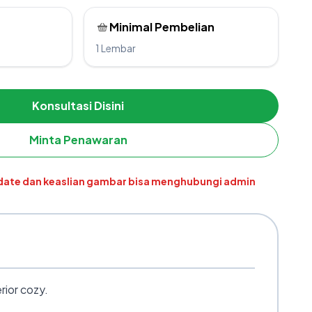
Minimal Pembelian
1 Lembar
Konsultasi Disini
Minta Penawaran
pdate dan keaslian gambar bisa menghubungi admin
rior cozy.