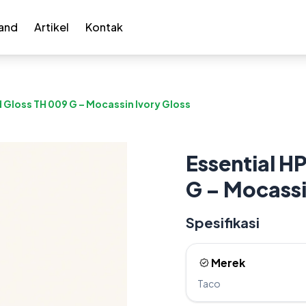
and
Artikel
Kontak
d Gloss TH 009 G – Mocassin Ivory Gloss
Essential H
G – Mocassi
Spesifikasi
Merek
Taco