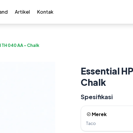
and
Artikel
Kontak
d TH 040 AA – Chalk
Essential H
Chalk
Spesifikasi
Merek
Taco