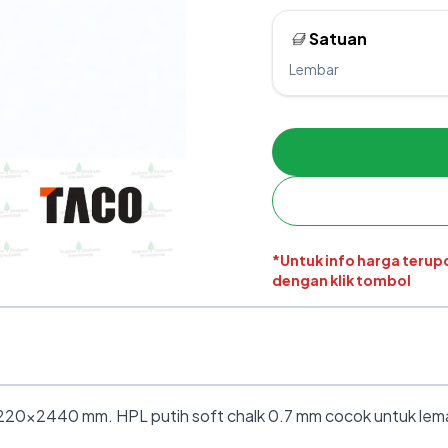
Satuan
Lembar
*Untuk info harga teru
dengan klik tombol
20×2440 mm. HPL putih soft chalk 0.7 mm cocok untuk lemari, 