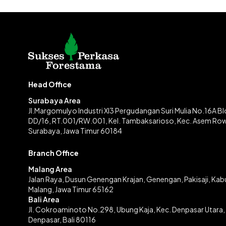
Head Office
Surabaya Area
Jl.Margomulyo Industri XI3 Pergudangan Suri Mulia No.16A B
DD/16, RT.001/RW.001, Kel. Tambaksarioso, Kec. Asem Ro
Surabaya, Jawa Timur 60184
Branch Office
Malang Area
Jalan Raya, Dusun Genengan Krajan, Genengan, Pakisaji, Ka
Malang, Jawa Timur 65162
Bali Area
Jl. Cokroaminoto No.298, Ubung Kaja, Kec. Denpasar Utara,
Denpasar, Bali 80116