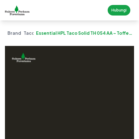
Hubungi
Brand
Taco
Essential HPL Taco Solid TH 054 AA – Toffee
Black