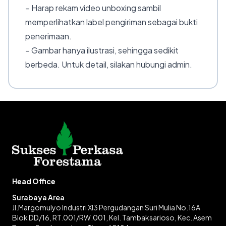
– Harap rekam video unboxing sambil
memperlihatkan label pengiriman sebagai bukti
penerimaan.
– Gambar hanya ilustrasi, sehingga sedikit
berbeda. Untuk detail, silakan hubungi admin.
Head Office
Surabaya Area
Jl.Margomulyo Industri XI3 Pergudangan Suri Mulia No.16A
Blok DD/16, RT.001/RW.001, Kel. Tambaksarioso, Kec. Asem