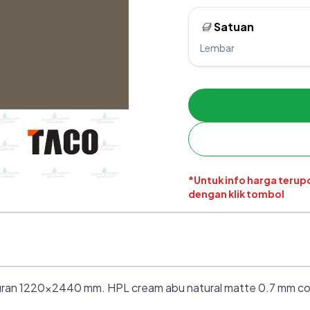
Satuan
Lembar
*Untuk info harga teru
dengan klik tombol
ran 1220×2440 mm. HPL cream abu natural matte 0.7 mm cocok