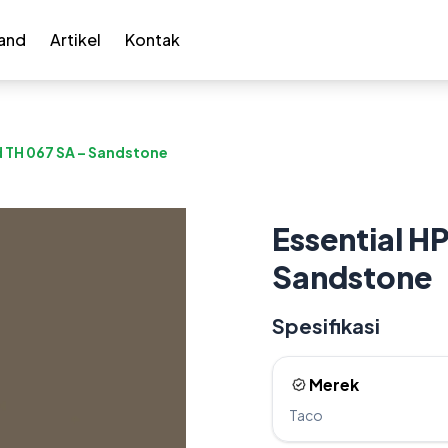
and
Artikel
Kontak
d TH 067 SA – Sandstone
Essential H
Sandstone
Spesifikasi
Merek
Taco