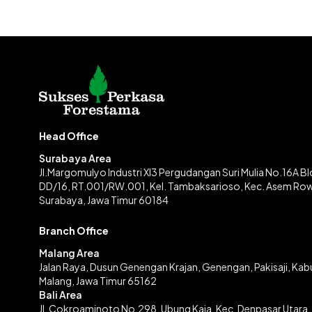
Head Office
Surabaya Area
Jl.Margomulyo Industri XI3 Pergudangan Suri Mulia No.16A B
DD/16, RT.001/RW.001, Kel. Tambaksarioso, Kec. Asem Ro
Surabaya, Jawa Timur 60184
Branch Office
Malang Area
Jalan Raya, Dusun Genengan Krajan, Genengan, Pakisaji, Ka
Malang, Jawa Timur 65162
Bali Area
Jl. Cokroaminoto No.298, Ubung Kaja, Kec. Denpasar Utara,