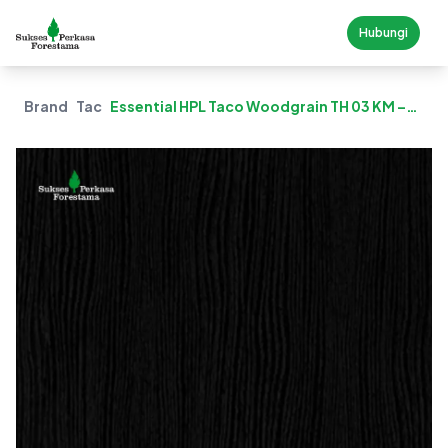
Hubungi
Brand
Taco
Essential HPL Taco Woodgrain TH 03 KM –
New Black Woodgrain