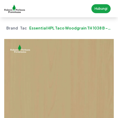
Hubungi
Brand
Taco
Essential HPL Taco Woodgrain TH 1038 B –
New Natural Maple