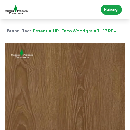
Hubungi
Brand
Taco
Essential HPL Taco Woodgrain TH 17 RE –
Gold Oak RE