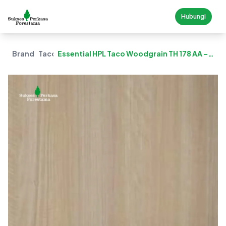
Hubungi
Brand
Taco
Essential HPL Taco Woodgrain TH 178 AA –
Kunst Teak