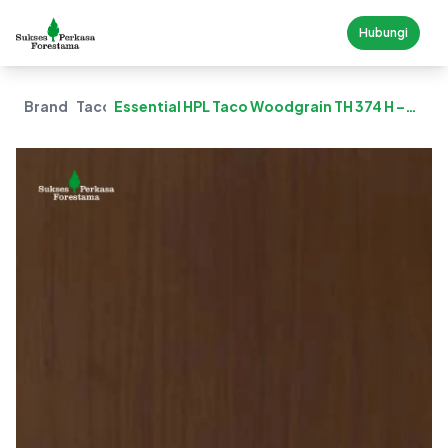
Hubungi
Brand
Taco
Essential HPL Taco Woodgrain TH 374 H –
Mocha Oak