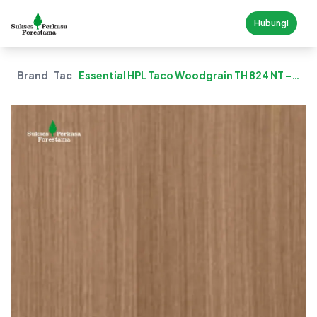
Hubungi
Brand
Taco
Essential HPL Taco Woodgrain TH 824 NT –
Olive Afromosia