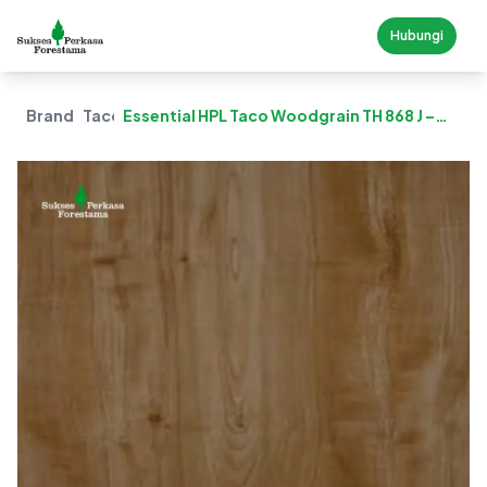
Hubungi
Brand
Taco
Essential HPL Taco Woodgrain TH 868 J –
Classic Legno