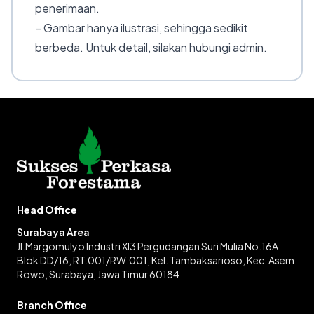
penerimaan.
– Gambar hanya ilustrasi, sehingga sedikit
berbeda. Untuk detail, silakan hubungi admin.
Head Office
Surabaya Area
Jl.Margomulyo Industri XI3 Pergudangan Suri Mulia No.16A
Blok DD/16, RT.001/RW.001, Kel. Tambaksarioso, Kec. Asem
Rowo, Surabaya, Jawa Timur 60184
Branch Office