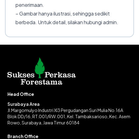
penerimaan.
– Gambar hanya ilustrasi, sehingga sedikit
berbeda. Untuk detail, silakan hubungi admin.
Head Office
Surabaya Area
Jl.Margomulyo Industri XI3 Pergudangan Suri Mulia No.16A
Blok DD/16, RT.001/RW.001, Kel. Tambaksarioso, Kec. Asem
Rowo, Surabaya, Jawa Timur 60184
Branch Office