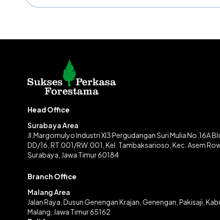
Head Office
Surabaya Area
Jl.Margomulyo Industri XI3 Pergudangan Suri Mulia No.16A B
DD/16, RT.001/RW.001, Kel. Tambaksarioso, Kec. Asem Ro
Surabaya, Jawa Timur 60184
Branch Office
Malang Area
Jalan Raya, Dusun Genengan Krajan, Genengan, Pakisaji, Ka
Malang, Jawa Timur 65162