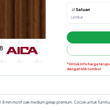
Satuan
Lembar
*Untuk info harga teru
dengan klik tombol
 mm motif oak medium gelap premium. Cocok untuk furnitur