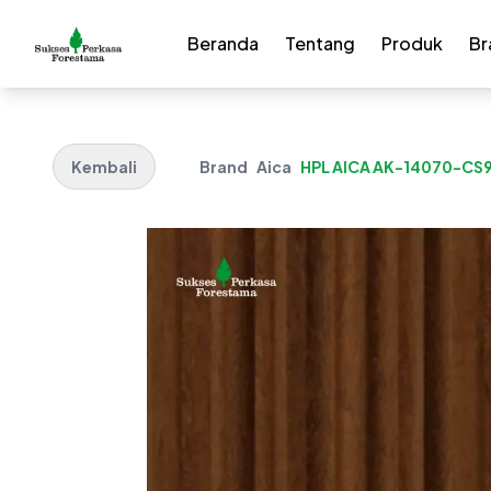
Beranda
Tentang
Produk
Br
Kembali
Brand
Aica
HPL AICA AK-14070-CS9