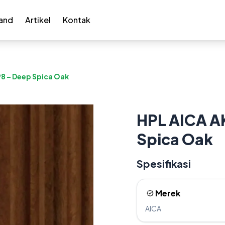
and
Artikel
Kontak
8 – Deep Spica Oak
HPL AICA A
Spica Oak
Spesifikasi
Merek
AICA