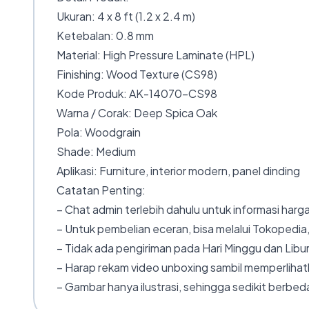
Ukuran: 4 x 8 ft (1.2 x 2.4 m)
Ketebalan: 0.8 mm
Material: High Pressure Laminate (HPL)
Finishing: Wood Texture (CS98)
Kode Produk: AK-14070-CS98
Warna / Corak: Deep Spica Oak
Pola: Woodgrain
Shade: Medium
Aplikasi: Furniture, interior modern, panel dinding
Catatan Penting:
– Chat admin terlebih dahulu untuk informasi harga
– Untuk pembelian eceran, bisa melalui Tokopedia,
– Tidak ada pengiriman pada Hari Minggu dan Libur
– Harap rekam video unboxing sambil memperlihatk
– Gambar hanya ilustrasi, sehingga sedikit berbeda