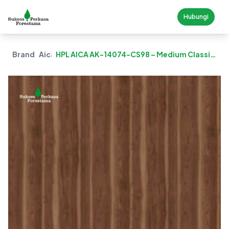
Hubungi
Brand
Aica
HPL AICA AK-14074-CS98 – Medium Classic
Brown Wood