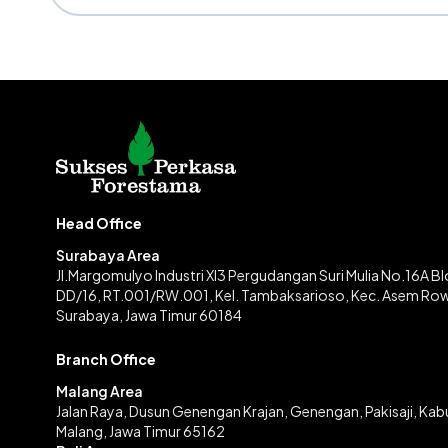
Head Office
Surabaya Area
Jl.Margomulyo Industri XI3 Pergudangan Suri Mulia No.16A B
DD/16, RT.001/RW.001, Kel. Tambaksarioso, Kec. Asem Ro
Surabaya, Jawa Timur 60184
Branch Office
Malang Area
Jalan Raya, Dusun Genengan Krajan, Genengan, Pakisaji, Ka
Malang, Jawa Timur 65162