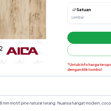
Satuan
Lembar
*Untuk info harga teru
dengan klik tombol
 mm motif pine natural terang. Nuansa hangat modern, cocok