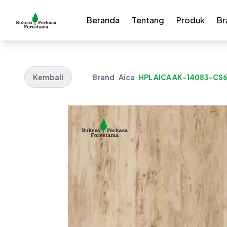
Beranda
Tentang
Produk
Br
Kembali
Brand
Aica
HPL AICA AK-14083-CS62