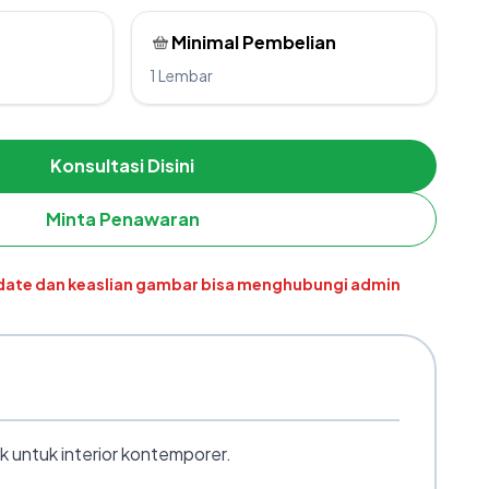
Minimal Pembelian
1 Lembar
Konsultasi Disini
Minta Penawaran
pdate dan keaslian gambar bisa menghubungi admin
 untuk interior kontemporer.