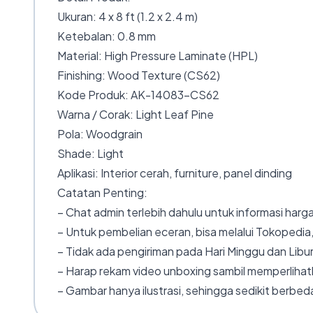
Ukuran: 4 x 8 ft (1.2 x 2.4 m)
Ketebalan: 0.8 mm
Material: High Pressure Laminate (HPL)
Finishing: Wood Texture (CS62)
Kode Produk: AK-14083-CS62
Warna / Corak: Light Leaf Pine
Pola: Woodgrain
Shade: Light
Aplikasi: Interior cerah, furniture, panel dinding
Catatan Penting:
– Chat admin terlebih dahulu untuk informasi harga
– Untuk pembelian eceran, bisa melalui Tokopedia,
– Tidak ada pengiriman pada Hari Minggu dan Libur
– Harap rekam video unboxing sambil memperlihatk
– Gambar hanya ilustrasi, sehingga sedikit berbeda