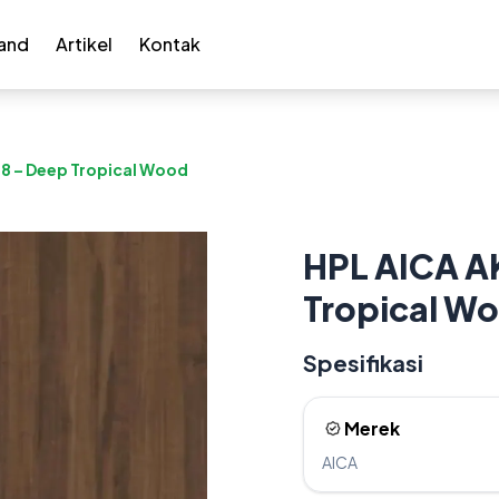
and
Artikel
Kontak
8 – Deep Tropical Wood
HPL AICA A
Tropical W
Spesifikasi
Merek
AICA