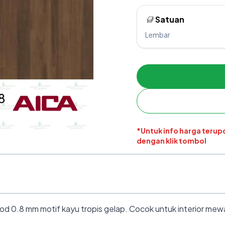
Satuan
Lembar
*Untuk info harga teru
dengan klik tombol
0.8 mm motif kayu tropis gelap. Cocok untuk interior mewah