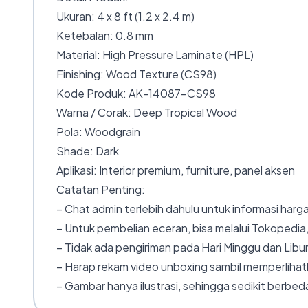
Ukuran: 4 x 8 ft (1.2 x 2.4 m)
Ketebalan: 0.8 mm
Material: High Pressure Laminate (HPL)
Finishing: Wood Texture (CS98)
Kode Produk: AK-14087-CS98
Warna / Corak: Deep Tropical Wood
Pola: Woodgrain
Shade: Dark
Aplikasi: Interior premium, furniture, panel aksen
Catatan Penting:
– Chat admin terlebih dahulu untuk informasi harga
– Untuk pembelian eceran, bisa melalui Tokopedia,
– Tidak ada pengiriman pada Hari Minggu dan Libur
– Harap rekam video unboxing sambil memperlihatk
– Gambar hanya ilustrasi, sehingga sedikit berbeda