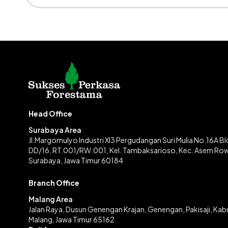
Head Office
Surabaya Area
Jl.Margomulyo Industri XI3 Pergudangan Suri Mulia No.16A B
DD/16, RT.001/RW.001, Kel. Tambaksarioso, Kec. Asem Ro
Surabaya, Jawa Timur 60184
Branch Office
Malang Area
Jalan Raya, Dusun Genengan Krajan, Genengan, Pakisaji, Ka
Malang, Jawa Timur 65162