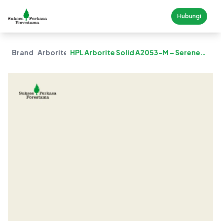
Hubungi
Brand
Arborite
HPL Arborite Solid A2053-M – Serene
White