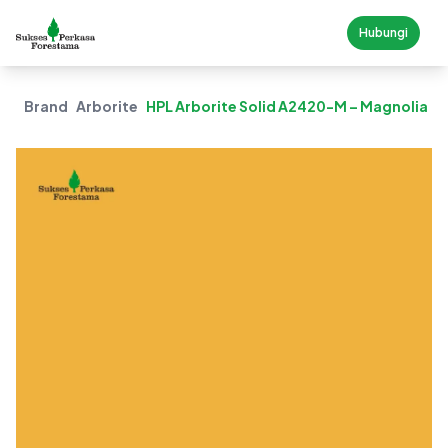
Hubungi
Brand
Arborite
HPL Arborite Solid A2420-M – Magnolia