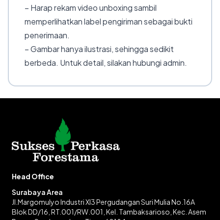
– Harap rekam video unboxing sambil
memperlihatkan label pengiriman sebagai bukti
penerimaan.
– Gambar hanya ilustrasi, sehingga sedikit
berbeda. Untuk detail, silakan hubungi admin.
Head Office
Surabaya Area
Jl.Margomulyo Industri XI3 Pergudangan Suri Mulia No.16A
Blok DD/16, RT.001/RW.001, Kel. Tambaksarioso, Kec. Asem