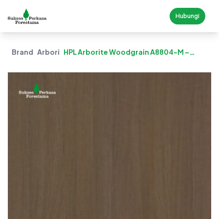
Hubungi
Brand
Arborite
HPL Arborite Woodgrain A8804-M –
Nature Oak Evangile