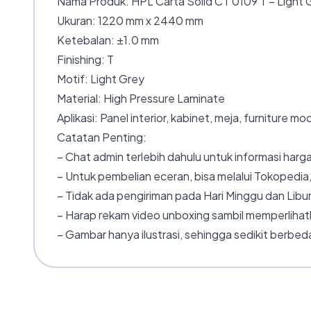
Nama Produk: HPL Carta Solid CT 0109 T – Light 
Ukuran: 1220 mm x 2440 mm
Ketebalan: ±1.0 mm
Finishing: T
Motif: Light Grey
Material: High Pressure Laminate
Aplikasi: Panel interior, kabinet, meja, furniture mo
Catatan Penting:
– Chat admin terlebih dahulu untuk informasi harga
– Untuk pembelian eceran, bisa melalui Tokopedia,
– Tidak ada pengiriman pada Hari Minggu dan Libur
– Harap rekam video unboxing sambil memperlihatk
– Gambar hanya ilustrasi, sehingga sedikit berbeda