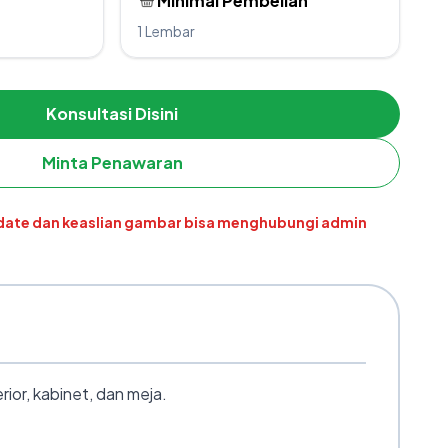
Minimal Pembelian
1 Lembar
Konsultasi Disini
Minta Penawaran
pdate dan keaslian gambar bisa menghubungi admin
ior, kabinet, dan meja.