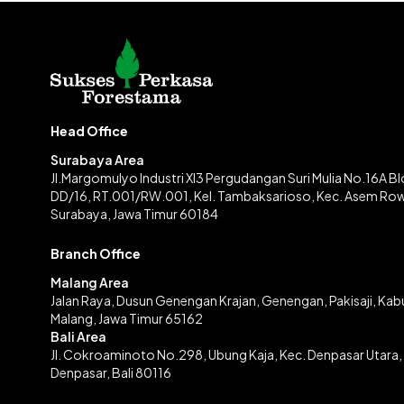
Head Office
Surabaya Area
Jl.Margomulyo Industri XI3 Pergudangan Suri Mulia No.16A B
DD/16, RT.001/RW.001, Kel. Tambaksarioso, Kec. Asem Ro
Surabaya, Jawa Timur 60184
Branch Office
Malang Area
Jalan Raya, Dusun Genengan Krajan, Genengan, Pakisaji, Ka
Malang, Jawa Timur 65162
Bali Area
Jl. Cokroaminoto No.298, Ubung Kaja, Kec. Denpasar Utara,
Denpasar, Bali 80116