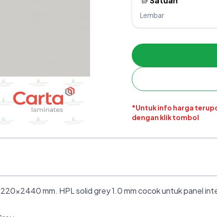
Satuan
Lembar
*Untuk info harga teru
dengan klik tombol
 1220×2440 mm. HPL solid grey 1.0 mm cocok untuk panel inter