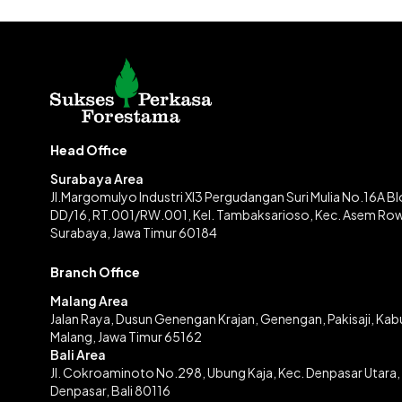
Head Office
Surabaya Area
Jl.Margomulyo Industri XI3 Pergudangan Suri Mulia No.16A B
DD/16, RT.001/RW.001, Kel. Tambaksarioso, Kec. Asem Ro
Surabaya, Jawa Timur 60184
Branch Office
Malang Area
Jalan Raya, Dusun Genengan Krajan, Genengan, Pakisaji, Ka
Malang, Jawa Timur 65162
Bali Area
Jl. Cokroaminoto No.298, Ubung Kaja, Kec. Denpasar Utara,
Denpasar, Bali 80116