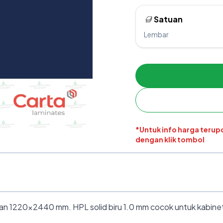
Satuan
Lembar
*Untuk info harga teru
dengan klik tombol
ran 1220×2440 mm. HPL solid biru 1.0 mm cocok untuk kabinet