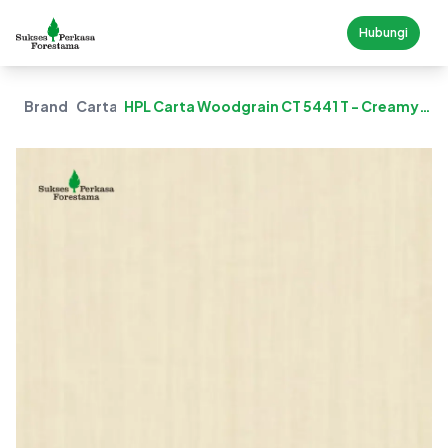
Hubungi
Brand
Carta
HPL Carta Woodgrain CT 5441 T - Creamy
Pine