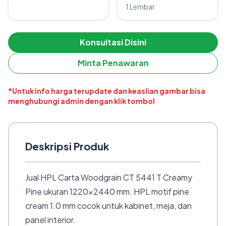
1 Lembar
Konsultasi Disini
Minta Penawaran
*Untuk info harga terupdate dan keaslian gambar bisa
menghubungi admin dengan klik tombol
Deskripsi Produk
Jual HPL Carta Woodgrain CT 5441 T Creamy
Pine ukuran 1220×2440 mm. HPL motif pine
cream 1.0 mm cocok untuk kabinet, meja, dan
panel interior.