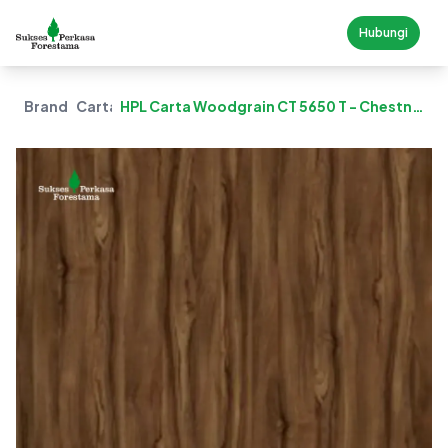
Hubungi
Brand
Carta
HPL Carta Woodgrain CT 5650 T - Chestnut
Walnut