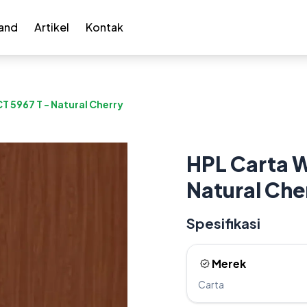
and
Artikel
Kontak
T 5967 T - Natural Cherry
HPL Carta W
Natural Che
Spesifikasi
Merek
Carta