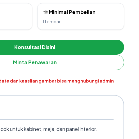
Minimal Pembelian
1 Lembar
Konsultasi Disini
Minta Penawaran
pdate dan keaslian gambar bisa menghubungi admin
k untuk kabinet, meja, dan panel interior.