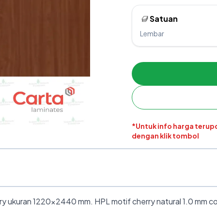
Satuan
Lembar
*Untuk info harga teru
dengan klik tombol
y ukuran 1220×2440 mm. HPL motif cherry natural 1.0 mm coco