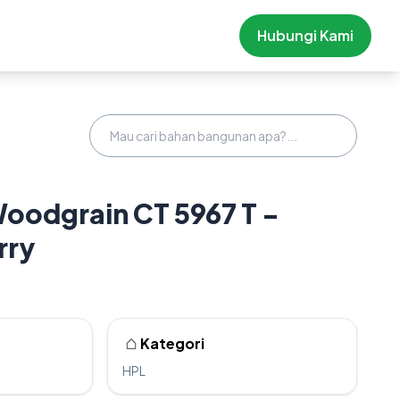
Hubungi Kami
oodgrain CT 5967 T -
rry
Kategori
HPL