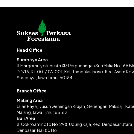
Head Office
Surabaya Area
Jl.Margomulyo Industri XI3 Pergudangan Suri Mulia No.16A B
DD/16, RT.001/RW.001, Kel. Tambaksarioso, Kec. Asem Ro
Surabaya, Jawa Timur 60184
Branch Office
Malang Area
Jalan Raya, Dusun Genengan Krajan, Genengan, Pakisaji, Ka
Malang, Jawa Timur 65162
Bali Area
Jl. Cokroaminoto No.298, Ubung Kaja, Kec. Denpasar Utara,
Denpasar, Bali 80116