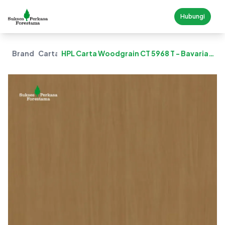
Hubungi
Brand
Carta
HPL Carta Woodgrain CT 5968 T - Bavaria
Beech