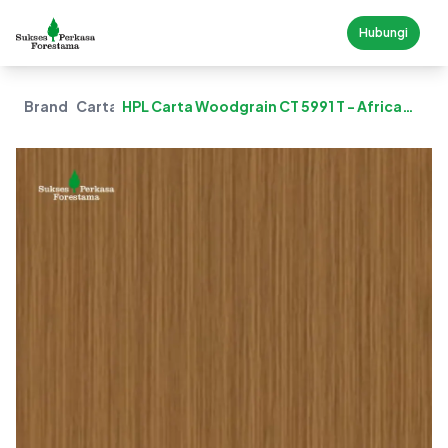
Hubungi
Brand
Carta
HPL Carta Woodgrain CT 5991 T - Africa
Zebrano