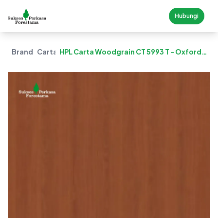
Hubungi
Brand
Carta
HPL Carta Woodgrain CT 5993 T - Oxford
Cherry