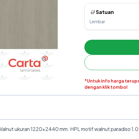
Satuan
Lembar
*Untuk info harga teru
dengan klik tombol
lnut ukuran 1220×2440 mm. HPL motif walnut paradiso 1.0 mm