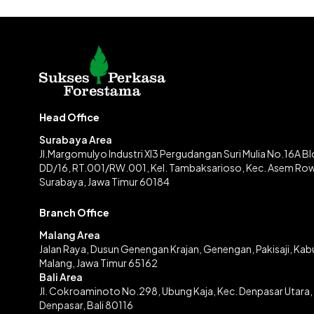
Head Office
Surabaya Area
Jl.Margomulyo Industri XI3 Pergudangan Suri Mulia No.16A B
DD/16, RT.001/RW.001, Kel. Tambaksarioso, Kec. Asem Ro
Surabaya, Jawa Timur 60184
Branch Office
Malang Area
Jalan Raya, Dusun Genengan Krajan, Genengan, Pakisaji, Ka
Malang, Jawa Timur 65162
Bali Area
Jl. Cokroaminoto No.298, Ubung Kaja, Kec. Denpasar Utara,
Denpasar, Bali 80116