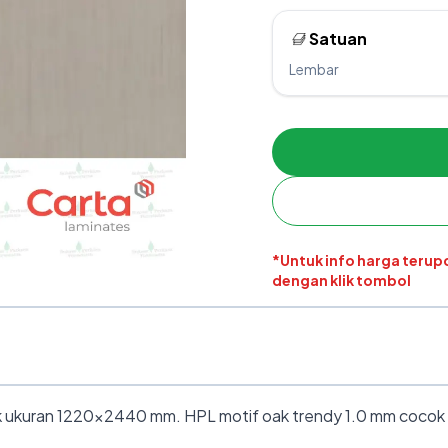
Satuan
Lembar
*Untuk info harga teru
dengan klik tombol
ukuran 1220×2440 mm. HPL motif oak trendy 1.0 mm cocok unt