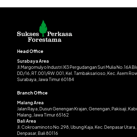
Head Office
Surabaya Area
Jl.Margomulyo Industri XI3 Pergudangan Suri Mulia No.16A B
DD/16, RT.001/RW.001, Kel. Tambaksarioso, Kec. Asem Ro
Surabaya, Jawa Timur 60184
Branch Office
Malang Area
Jalan Raya, Dusun Genengan Krajan, Genengan, Pakisaji, Ka
Malang, Jawa Timur 65162
Bali Area
Jl. Cokroaminoto No.298, Ubung Kaja, Kec. Denpasar Utara,
Denpasar, Bali 80116