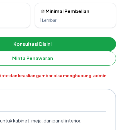
Minimal Pembelian
1 Lembar
Konsultasi Disini
Minta Penawaran
pdate dan keaslian gambar bisa menghubungi admin
uk kabinet, meja, dan panel interior.